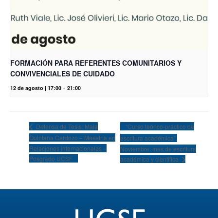
FORMACIÓN PARA REFERENTES COMUNITARIOS Y
CONVIVENCIALES DE CUIDADO
12 de agosto | 17:00
-
21:00
“Curso teórico-práctico de
Defensa de Tesis: Maia
Quintana Cardozo – Maestría en
escritura académica”.
Relaciones Internacionales –
Noviembre: mes de escritura
Posgrado UCSF
académica y científica