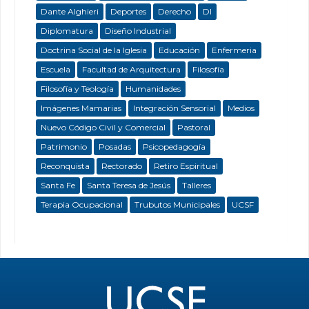
Dante Alghieri
Deportes
Derecho
DI
Diplomatura
Diseño Industrial
Doctrina Social de la Iglesia
Educación
Enfermeria
Escuela
Facultad de Arquitectura
Filosofía
Filosofía y Teología
Humanidades
Imágenes Mamarias
Integración Sensorial
Medios
Nuevo Código Civil y Comercial
Pastoral
Patrimonio
Posadas
Psicopedagogía
Reconquista
Rectorado
Retiro Espiritual
Santa Fe
Santa Teresa de Jesús
Talleres
Terapia Ocupacional
Trubutos Municipales
UCSF