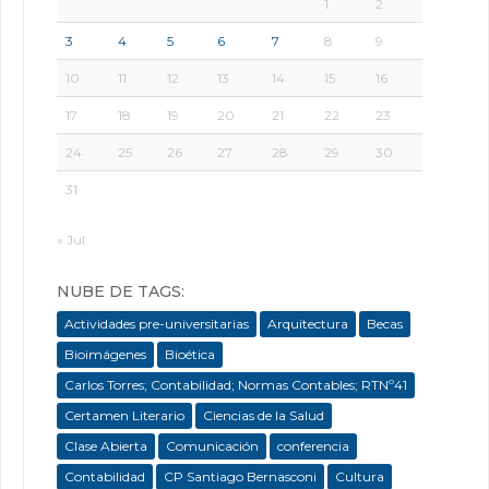
1
2
3
4
5
6
7
8
9
10
11
12
13
14
15
16
17
18
19
20
21
22
23
24
25
26
27
28
29
30
31
« Jul
NUBE DE TAGS:
Actividades pre-universitarias
Arquitectura
Becas
Bioimágenes
Bioética
Carlos Torres; Contabilidad; Normas Contables; RTNº41
Certamen Literario
Ciencias de la Salud
Clase Abierta
Comunicación
conferencia
Contabilidad
CP Santiago Bernasconi
Cultura