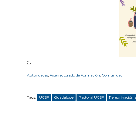
Autoridades
,
Vicerrectorado de Formación
,
Comunidad
Tags:
UCSF
Guadalupe
Pastoral UCSF
Peregrinación 