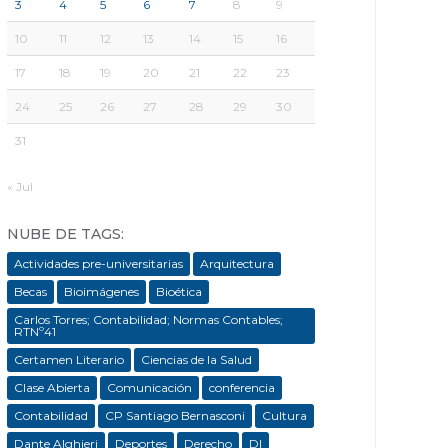
3
4
5
6
7
8
9
10
11
12
13
14
15
16
17
18
19
20
21
22
23
24
25
26
27
28
29
30
31
« Jul
NUBE DE TAGS:
Actividades pre-universitarias
Arquitectura
Becas
Bioimágenes
Bioética
Carlos Torres; Contabilidad; Normas Contables;
RTNº41
Certamen Literario
Ciencias de la Salud
Clase Abierta
Comunicación
conferencia
Contabilidad
CP Santiago Bernasconi
Cultura
Dante Alghieri
Deportes
Derecho
DI