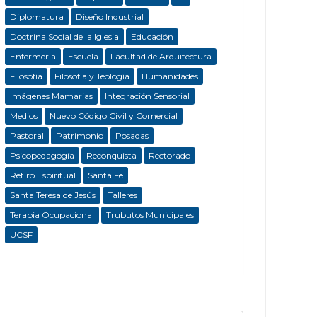
Diplomatura
Diseño Industrial
Doctrina Social de la Iglesia
Educación
Enfermeria
Escuela
Facultad de Arquitectura
Filosofía
Filosofía y Teología
Humanidades
Imágenes Mamarias
Integración Sensorial
Medios
Nuevo Código Civil y Comercial
Pastoral
Patrimonio
Posadas
Psicopedagogía
Reconquista
Rectorado
Retiro Espiritual
Santa Fe
Santa Teresa de Jesús
Talleres
Terapia Ocupacional
Trubutos Municipales
UCSF