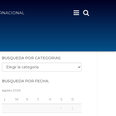
ERNACIONAL
BÚSQUEDA POR PALABRAS:
BÚSQUEDA POR CATEGORÍAS:
Búsqueda por categorías:
BÚSQUEDA POR FECHA:
agosto 2026
L
M
X
J
V
S
D
1
2