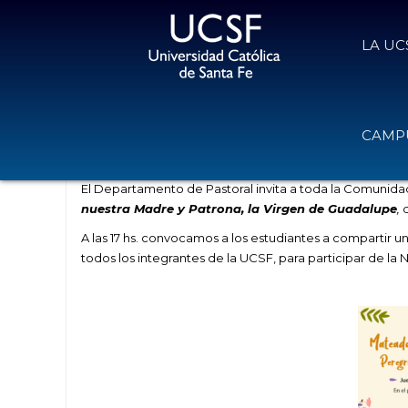
LA UC
Mateada y Peregrinación a Guada
CAMPU
9 de abril de 2024
Volver
El Departamento de Pastoral invita a toda la Comunidad 
nuestra Madre y Patrona, la Virgen de Guadalupe
,
A las 17 hs. convocamos a los estudiantes a compartir u
todos los integrantes de la UCSF, para participar de la 