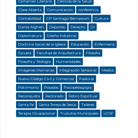
Certamen Literario
Ciencias de la Salud
Clase Abierta
Comunicación
conferencia
Contabilidad
CP Santiago Bernasconi
Cultura
Dante Alghieri
Deportes
Derecho
DI
Diplomatura
Diseño Industrial
Doctrina Social de la Iglesia
Educación
Enfermeria
Escuela
Facultad de Arquitectura
Filosofía
Filosofía y Teología
Humanidades
Imágenes Mamarias
Integración Sensorial
Medios
Nuevo Código Civil y Comercial
Pastoral
Patrimonio
Posadas
Psicopedagogía
Reconquista
Rectorado
Retiro Espiritual
Santa Fe
Santa Teresa de Jesús
Talleres
Terapia Ocupacional
Trubutos Municipales
UCSF