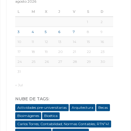
agosto 2026
L
M
X
J
V
S
D
1
2
3
4
5
6
7
8
9
10
11
12
13
14
15
16
17
18
19
20
21
22
23
24
25
26
27
28
29
30
31
« Jul
NUBE DE TAGS:
Actividades pre-universitarias
Arquitectura
Becas
Bioimágenes
Bioética
Carlos Torres; Contabilidad; Normas Contables; RTNº41