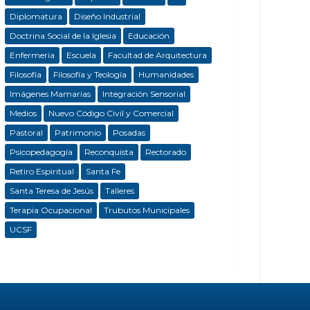
Diplomatura
Diseño Industrial
Doctrina Social de la Iglesia
Educación
Enfermeria
Escuela
Facultad de Arquitectura
Filosofía
Filosofía y Teología
Humanidades
Imágenes Mamarias
Integración Sensorial
Medios
Nuevo Código Civil y Comercial
Pastoral
Patrimonio
Posadas
Psicopedagogía
Reconquista
Rectorado
Retiro Espiritual
Santa Fe
Santa Teresa de Jesús
Talleres
Terapia Ocupacional
Trubutos Municipales
UCSF