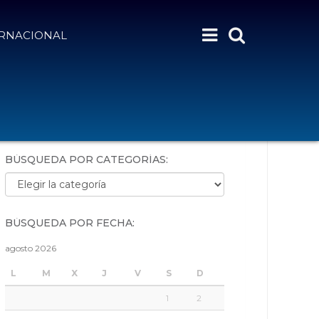
ERNACIONAL
BÚSQUEDA POR PALABRAS:
BÚSQUEDA POR CATEGORÍAS:
Búsqueda por categorías:
BÚSQUEDA POR FECHA:
agosto 2026
L
M
X
J
V
S
D
1
2