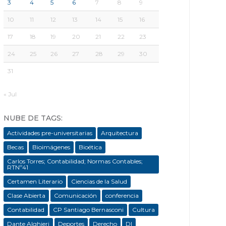
3
4
5
6
7
8
9
10
11
12
13
14
15
16
17
18
19
20
21
22
23
24
25
26
27
28
29
30
31
« Jul
NUBE DE TAGS:
Actividades pre-universitarias
Arquitectura
Becas
Bioimágenes
Bioética
Carlos Torres; Contabilidad; Normas Contables;
RTNº41
Certamen Literario
Ciencias de la Salud
Clase Abierta
Comunicación
conferencia
Contabilidad
CP Santiago Bernasconi
Cultura
Dante Alghieri
Deportes
Derecho
DI