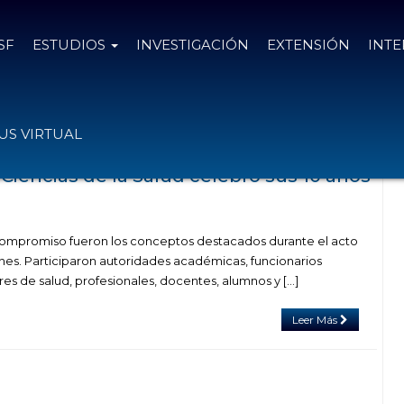
SF
ESTUDIOS
INVESTIGACIÓN
EXTENSIÓN
INT
con el tag Sonia Martorano
S VIRTUAL
Ciencias de la Salud celebró sus 10 años
compromiso fueron los conceptos destacados durante el acto
rnes. Participaron autoridades académicas, funcionarios
res de salud, profesionales, docentes, alumnos y […]
Leer Más