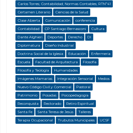
Carlos Torres; Contabilidad; Normas Contables; RTNº41
Certamen Literario
Ciencias de la Salud
Clase Abierta
Comunicación
conferencia
Contabilidad
CP Santiago Bernasconi
Cultura
Dante Alghieri
Deportes
Derecho
DI
Diplomatura
Diseño Industrial
Doctrina Social de la Iglesia
Educación
Enfermeria
Escuela
Facultad de Arquitectura
Filosofía
Filosofía y Teología
Humanidades
Imágenes Mamarias
Integración Sensorial
Medios
Nuevo Código Civil y Comercial
Pastoral
Patrimonio
Posadas
Psicopedagogía
Reconquista
Rectorado
Retiro Espiritual
Santa Fe
Santa Teresa de Jesús
Talleres
Terapia Ocupacional
Trubutos Municipales
UCSF