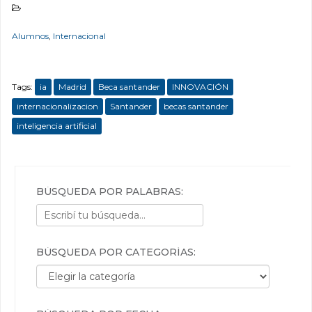
Alumnos
,
Internacional
Tags:
ia
Madrid
Beca santander
INNOVACIÓN
internacionalizacion
Santander
becas santander
inteligencia artificial
BÚSQUEDA POR PALABRAS:
BÚSQUEDA POR CATEGORÍAS:
Búsqueda por categorías: