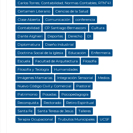
Carlos Torres; Contabilidad; Normas Contables; RTNº41
Certamen Literario
Ciencias de la Salud
Clase Abierta
Comunicación
conferencia
Contabilidad
CP Santiago Bernasconi
Cultura
Dante Alghieri
Deportes
Derecho
DI
Diplomatura
Diseño Industrial
Doctrina Social de la Iglesia
Educación
Enfermeria
Escuela
Facultad de Arquitectura
Filosofía
Filosofía y Teología
Humanidades
Imágenes Mamarias
Integración Sensorial
Medios
Nuevo Código Civil y Comercial
Pastoral
Patrimonio
Posadas
Psicopedagogía
Reconquista
Rectorado
Retiro Espiritual
Santa Fe
Santa Teresa de Jesús
Talleres
Terapia Ocupacional
Trubutos Municipales
UCSF