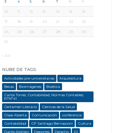
3
4
5
6
7
8
9
10
11
12
13
14
15
16
17
18
19
20
21
22
23
24
25
26
27
28
29
30
31
« Jul
NUBE DE TAGS:
Actividades pre-universitarias
Arquitectura
Becas
Bioimágenes
Bioética
Carlos Torres; Contabilidad; Normas Contables;
RTNº41
Certamen Literario
Ciencias de la Salud
Clase Abierta
Comunicación
conferencia
Contabilidad
CP Santiago Bernasconi
Cultura
Dante Alghieri
Deportes
Derecho
DI