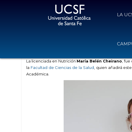
LA UC
Nuevas autoridades en la Facultad
CAMPU
1 de octubre de 2025
Volver
La licenciada en Nutrición
María Belén Cheirano
, fu
la
Facultad de Ciencias de la Salud
, quien añadirá est
Académica.