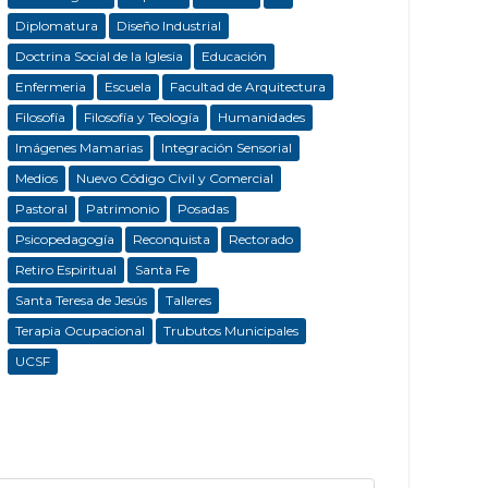
Diplomatura
Diseño Industrial
Doctrina Social de la Iglesia
Educación
Enfermeria
Escuela
Facultad de Arquitectura
Filosofía
Filosofía y Teología
Humanidades
Imágenes Mamarias
Integración Sensorial
Medios
Nuevo Código Civil y Comercial
Pastoral
Patrimonio
Posadas
Psicopedagogía
Reconquista
Rectorado
Retiro Espiritual
Santa Fe
Santa Teresa de Jesús
Talleres
Terapia Ocupacional
Trubutos Municipales
UCSF