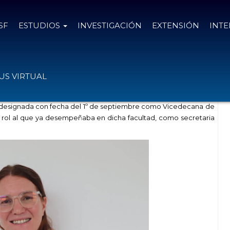
SF
ESTUDIOS
INVESTIGACIÓN
EXTENSIÓN
INT
 de Ciencias de la Salud
S VIRTUAL
e designada con fecha del 1º de septiembre como Vicedecana de
e rol al que ya desempeñaba en dicha facultad, como secretaria