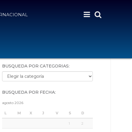
ERNACIONAL
BÚSQUEDA POR PALABRAS:
BÚSQUEDA POR CATEGORÍAS:
Búsqueda por categorías:
BÚSQUEDA POR FECHA:
agosto 2026
L
M
X
J
V
S
D
1
2