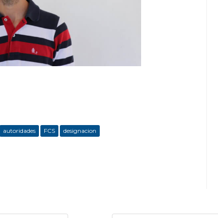
autoridades
FCS
designacion