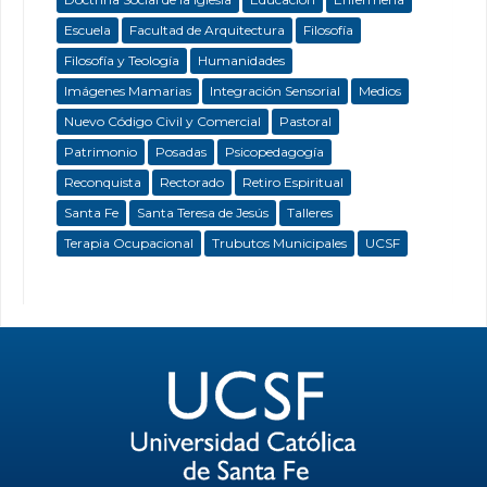
Escuela
Facultad de Arquitectura
Filosofía
Filosofía y Teología
Humanidades
Imágenes Mamarias
Integración Sensorial
Medios
Nuevo Código Civil y Comercial
Pastoral
Patrimonio
Posadas
Psicopedagogía
Reconquista
Rectorado
Retiro Espiritual
Santa Fe
Santa Teresa de Jesús
Talleres
Terapia Ocupacional
Trubutos Municipales
UCSF