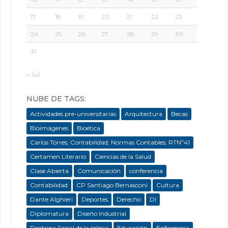
17
18
19
20
21
22
23
24
25
26
27
28
29
30
31
« Jul
NUBE DE TAGS:
Actividades pre-universitarias
Arquitectura
Becas
Bioimágenes
Bioética
Carlos Torres; Contabilidad; Normas Contables; RTNº41
Certamen Literario
Ciencias de la Salud
Clase Abierta
Comunicación
conferencia
Contabilidad
CP Santiago Bernasconi
Cultura
Dante Alghieri
Deportes
Derecho
DI
Diplomatura
Diseño Industrial
Doctrina Social de la Iglesia
Educación
Enfermeria