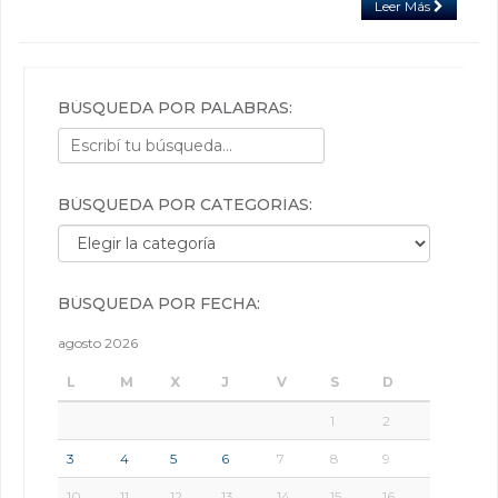
Leer Más
BÚSQUEDA POR PALABRAS:
BÚSQUEDA POR CATEGORÍAS:
Búsqueda por categorías:
BÚSQUEDA POR FECHA:
agosto 2026
L
M
X
J
V
S
D
1
2
3
4
5
6
7
8
9
10
11
12
13
14
15
16