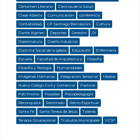
Certamen Literario
Ciencias de la Salud
Clase Abierta
Comunicación
conferencia
Contabilidad
CP Santiago Bernasconi
Cultura
Dante Alghieri
Deportes
Derecho
DI
Diplomatura
Diseño Industrial
Doctrina Social de la Iglesia
Educación
Enfermeria
Escuela
Facultad de Arquitectura
Filosofía
Filosofía y Teología
Humanidades
Imágenes Mamarias
Integración Sensorial
Medios
Nuevo Código Civil y Comercial
Pastoral
Patrimonio
Posadas
Psicopedagogía
Reconquista
Rectorado
Retiro Espiritual
Santa Fe
Santa Teresa de Jesús
Talleres
Terapia Ocupacional
Trubutos Municipales
UCSF