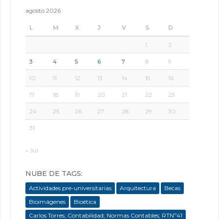
agosto 2026
L
M
X
J
V
S
D
1
2
3
4
5
6
7
8
9
10
11
12
13
14
15
16
17
18
19
20
21
22
23
24
25
26
27
28
29
30
31
« Jul
NUBE DE TAGS:
Actividades pre-universitarias
Arquitectura
Becas
Bioimágenes
Bioética
Carlos Torres; Contabilidad; Normas Contables; RTNº41