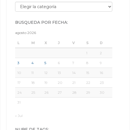
Búsqueda por categorías:
BÚSQUEDA POR FECHA:
agosto 2026
L
M
X
J
V
S
D
1
2
3
4
5
6
7
8
9
10
11
12
13
14
15
16
17
18
19
20
21
22
23
24
25
26
27
28
29
30
31
« Jul
NUBE DE TAGS: