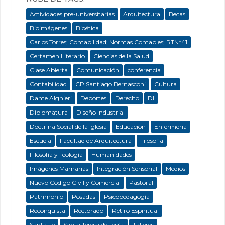
Actividades pre-universitarias
Arquitectura
Becas
Bioimágenes
Bioética
Carlos Torres; Contabilidad; Normas Contables; RTNº41
Certamen Literario
Ciencias de la Salud
Clase Abierta
Comunicación
conferencia
Contabilidad
CP Santiago Bernasconi
Cultura
Dante Alghieri
Deportes
Derecho
DI
Diplomatura
Diseño Industrial
Doctrina Social de la Iglesia
Educación
Enfermeria
Escuela
Facultad de Arquitectura
Filosofía
Filosofía y Teología
Humanidades
Imágenes Mamarias
Integración Sensorial
Medios
Nuevo Código Civil y Comercial
Pastoral
Patrimonio
Posadas
Psicopedagogía
Reconquista
Rectorado
Retiro Espiritual
Santa Fe
Santa Teresa de Jesús
Talleres