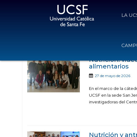
LA UC
Noticias publicadas con 
CAMPU
Nutrición: vide
alimentarios
27 de mayo de 2026
En el marco de la cátedr
UCSF en la sede San Jer
investigadoras del Centr
Nutrición y an