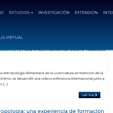
SF
ESTUDIOS
INVESTIGACIÓN
EXTENSIÓN
INT
el tag antropologia alimentaria
S VIRTUAL
oconferencia internacional sobre hábitos
a Antropología Alimentaria de la Licenciatura en Nutrición de la
ónimo, se desarrolló una videoconferencia internacional junto a
o […]
Leer Más
tropología: una experiencia de formación