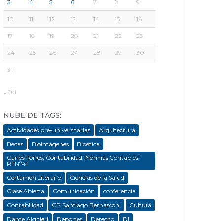
3
4
5
6
7
8
9
10
11
12
13
14
15
16
17
18
19
20
21
22
23
24
25
26
27
28
29
30
31
« Jul
NUBE DE TAGS:
Actividades pre-universitarias
Arquitectura
Becas
Bioimágenes
Bioética
Carlos Torres; Contabilidad; Normas Contables;
RTNº41
Certamen Literario
Ciencias de la Salud
Clase Abierta
Comunicación
conferencia
Contabilidad
CP Santiago Bernasconi
Cultura
Dante Alghieri
Deportes
Derecho
DI