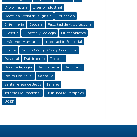
Diplomatura
Diseño Industrial
Doctrina Social de la Iglesia
Educación
Enfermeria
Escuela
Facultad de Arquitectura
Filosofía
Filosofía y Teología
Humanidades
Imágenes Mamarias
Integración Sensorial
Medios
Nuevo Código Civil y Comercial
Pastoral
Patrimonio
Posadas
Psicopedagogía
Reconquista
Rectorado
Retiro Espiritual
Santa Fe
Santa Teresa de Jesús
Talleres
Terapia Ocupacional
Trubutos Municipales
UCSF