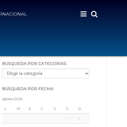
ERNACIONAL
BÚSQUEDA POR PALABRAS:
BÚSQUEDA POR CATEGORÍAS:
Búsqueda por categorías:
BÚSQUEDA POR FECHA:
agosto 2026
L
M
X
J
V
S
D
1
2