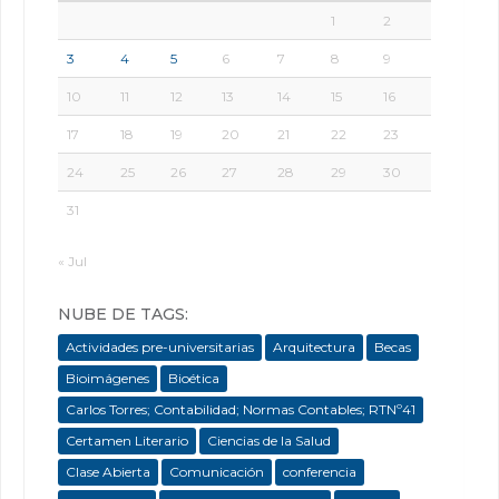
1
2
3
4
5
6
7
8
9
10
11
12
13
14
15
16
17
18
19
20
21
22
23
24
25
26
27
28
29
30
31
« Jul
NUBE DE TAGS:
Actividades pre-universitarias
Arquitectura
Becas
Bioimágenes
Bioética
Carlos Torres; Contabilidad; Normas Contables; RTNº41
Certamen Literario
Ciencias de la Salud
Clase Abierta
Comunicación
conferencia