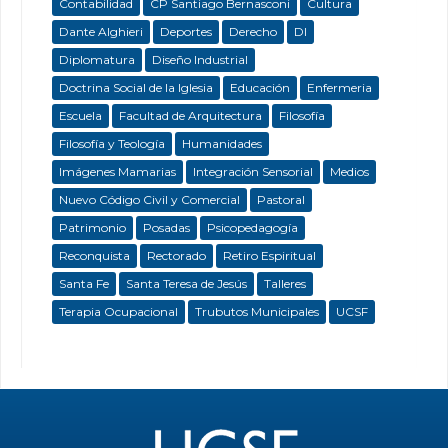
Contabilidad
CP Santiago Bernasconi
Cultura
Dante Alghieri
Deportes
Derecho
DI
Diplomatura
Diseño Industrial
Doctrina Social de la Iglesia
Educación
Enfermeria
Escuela
Facultad de Arquitectura
Filosofía
Filosofía y Teología
Humanidades
Imágenes Mamarias
Integración Sensorial
Medios
Nuevo Código Civil y Comercial
Pastoral
Patrimonio
Posadas
Psicopedagogía
Reconquista
Rectorado
Retiro Espiritual
Santa Fe
Santa Teresa de Jesús
Talleres
Terapia Ocupacional
Trubutos Municipales
UCSF