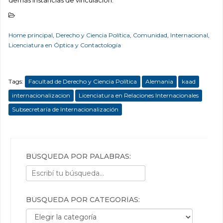
demás instancias de vinculación.
Home principal
,
Derecho y Ciencia Política
,
Comunidad
,
Internacional
,
Licenciatura en Óptica y Contactología
Tags:
Facultad de Derecho y Ciencia Política
Alemania
kaad
internacionalizacion
Licenciatura en Relaciones Internacionales
Subsecretaría de Internacionalización
BÚSQUEDA POR PALABRAS:
BÚSQUEDA POR CATEGORÍAS:
Búsqueda por categorías: