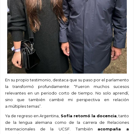
En su propio testimonio, destaca que su paso por el parlamento
la transformó profundamente: “
Fueron muchos sucesos
relevantes en un periodo corto de tiempo.
No solo aprendí,
sino que también cambié mi perspectiva
en relación
a
múltiples temas”.
Ya de regreso en Argentina,
Sofía retomó la docencia
, t
anto
de
la lengua alemana
como
d
e la carrera de Relaciones
Internacionales de la UCSF
. También
acompaña a