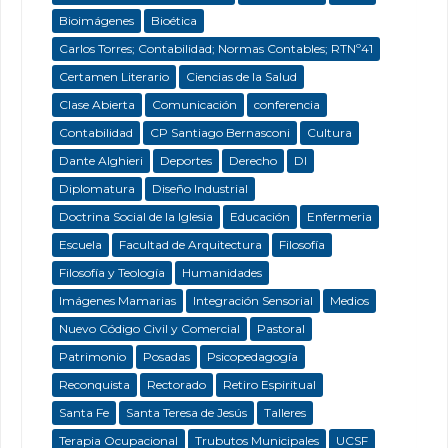
Bioimágenes
Bioética
Carlos Torres; Contabilidad; Normas Contables; RTNº41
Certamen Literario
Ciencias de la Salud
Clase Abierta
Comunicación
conferencia
Contabilidad
CP Santiago Bernasconi
Cultura
Dante Alghieri
Deportes
Derecho
DI
Diplomatura
Diseño Industrial
Doctrina Social de la Iglesia
Educación
Enfermeria
Escuela
Facultad de Arquitectura
Filosofía
Filosofía y Teología
Humanidades
Imágenes Mamarias
Integración Sensorial
Medios
Nuevo Código Civil y Comercial
Pastoral
Patrimonio
Posadas
Psicopedagogía
Reconquista
Rectorado
Retiro Espiritual
Santa Fe
Santa Teresa de Jesús
Talleres
Terapia Ocupacional
Trubutos Municipales
UCSF