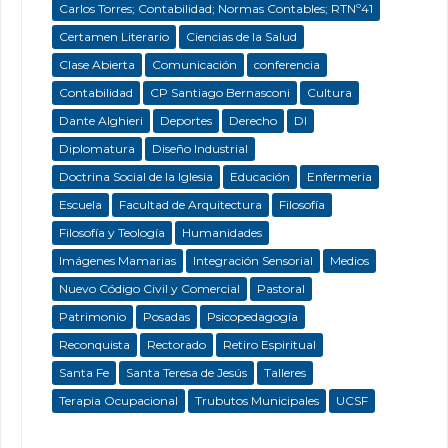
Carlos Torres; Contabilidad; Normas Contables; RTNº41
Certamen Literario
Ciencias de la Salud
Clase Abierta
Comunicación
conferencia
Contabilidad
CP Santiago Bernasconi
Cultura
Dante Alghieri
Deportes
Derecho
DI
Diplomatura
Diseño Industrial
Doctrina Social de la Iglesia
Educación
Enfermeria
Escuela
Facultad de Arquitectura
Filosofía
Filosofía y Teología
Humanidades
Imágenes Mamarias
Integración Sensorial
Medios
Nuevo Código Civil y Comercial
Pastoral
Patrimonio
Posadas
Psicopedagogía
Reconquista
Rectorado
Retiro Espiritual
Santa Fe
Santa Teresa de Jesús
Talleres
Terapia Ocupacional
Trubutos Municipales
UCSF