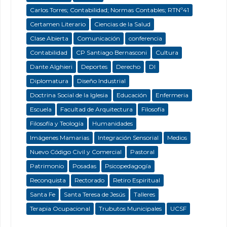
Carlos Torres; Contabilidad; Normas Contables; RTNº41
Certamen Literario
Ciencias de la Salud
Clase Abierta
Comunicación
conferencia
Contabilidad
CP Santiago Bernasconi
Cultura
Dante Alghieri
Deportes
Derecho
DI
Diplomatura
Diseño Industrial
Doctrina Social de la Iglesia
Educación
Enfermeria
Escuela
Facultad de Arquitectura
Filosofía
Filosofía y Teología
Humanidades
Imágenes Mamarias
Integración Sensorial
Medios
Nuevo Código Civil y Comercial
Pastoral
Patrimonio
Posadas
Psicopedagogía
Reconquista
Rectorado
Retiro Espiritual
Santa Fe
Santa Teresa de Jesús
Talleres
Terapia Ocupacional
Trubutos Municipales
UCSF