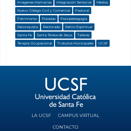
Imágenes Mamarias
Integración Sensorial
Medios
Nuevo Código Civil y Comercial
Pastoral
Patrimonio
Posadas
Psicopedagogía
Reconquista
Rectorado
Retiro Espiritual
Santa Fe
Santa Teresa de Jesús
Talleres
Terapia Ocupacional
Trubutos Municipales
UCSF
LA UCSF
CAMPUS VIRTUAL
CONTACTO