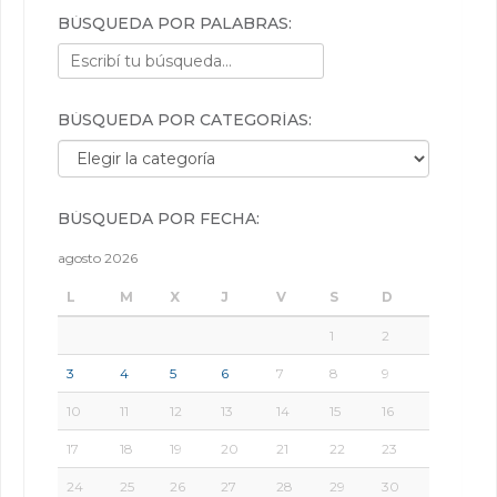
BÚSQUEDA POR PALABRAS:
BÚSQUEDA POR CATEGORÍAS:
Búsqueda por categorías:
BÚSQUEDA POR FECHA:
agosto 2026
L
M
X
J
V
S
D
1
2
3
4
5
6
7
8
9
10
11
12
13
14
15
16
17
18
19
20
21
22
23
24
25
26
27
28
29
30