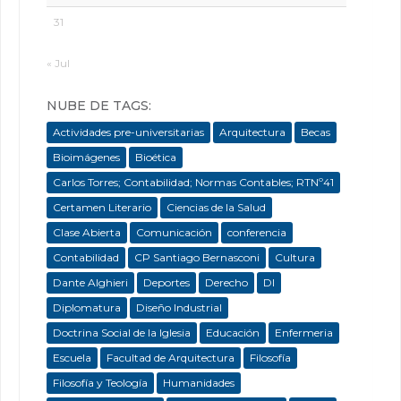
31
« Jul
NUBE DE TAGS:
Actividades pre-universitarias
Arquitectura
Becas
Bioimágenes
Bioética
Carlos Torres; Contabilidad; Normas Contables; RTNº41
Certamen Literario
Ciencias de la Salud
Clase Abierta
Comunicación
conferencia
Contabilidad
CP Santiago Bernasconi
Cultura
Dante Alghieri
Deportes
Derecho
DI
Diplomatura
Diseño Industrial
Doctrina Social de la Iglesia
Educación
Enfermeria
Escuela
Facultad de Arquitectura
Filosofía
Filosofía y Teología
Humanidades