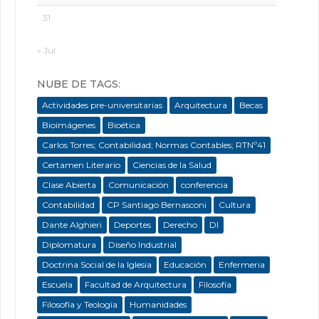
31
« Jul
NUBE DE TAGS:
Actividades pre-universitarias
Arquitectura
Becas
Bioimágenes
Bioética
Carlos Torres; Contabilidad; Normas Contables; RTNº41
Certamen Literario
Ciencias de la Salud
Clase Abierta
Comunicación
conferencia
Contabilidad
CP Santiago Bernasconi
Cultura
Dante Alghieri
Deportes
Derecho
DI
Diplomatura
Diseño Industrial
Doctrina Social de la Iglesia
Educación
Enfermeria
Escuela
Facultad de Arquitectura
Filosofía
Filosofía y Teología
Humanidades