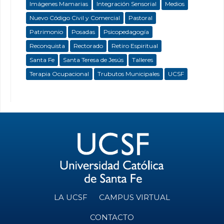
Imágenes Mamarias
Integración Sensorial
Medios
Nuevo Código Civil y Comercial
Pastoral
Patrimonio
Posadas
Psicopedagogía
Reconquista
Rectorado
Retiro Espiritual
Santa Fe
Santa Teresa de Jesús
Talleres
Terapia Ocupacional
Trubutos Municipales
UCSF
LA UCSF
CAMPUS VIRTUAL
CONTACTO