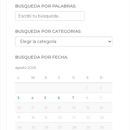
BÚSQUEDA POR PALABRAS:
BÚSQUEDA POR CATEGORÍAS:
Búsqueda por categorías:
BÚSQUEDA POR FECHA:
agosto 2026
L
M
X
J
V
S
D
1
2
3
4
5
6
7
8
9
10
11
12
13
14
15
16
17
18
19
20
21
22
23
24
25
26
27
28
29
30