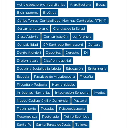
Actividades pre-universitarias
Arquitectura
Becas
Bioimágenes
Bioética
Carlos Torres; Contabilidad; Normas Contables; RTNº41
Certamen Literario
Ciencias de la Salud
Clase Abierta
Comunicación
conferencia
Contabilidad
CP Santiago Bernasconi
Cultura
Dante Alghieri
Deportes
Derecho
DI
Diplomatura
Diseño Industrial
Doctrina Social de la Iglesia
Educación
Enfermeria
Escuela
Facultad de Arquitectura
Filosofía
Filosofía y Teología
Humanidades
Imágenes Mamarias
Integración Sensorial
Medios
Nuevo Código Civil y Comercial
Pastoral
Patrimonio
Posadas
Psicopedagogía
Reconquista
Rectorado
Retiro Espiritual
Santa Fe
Santa Teresa de Jesús
Talleres