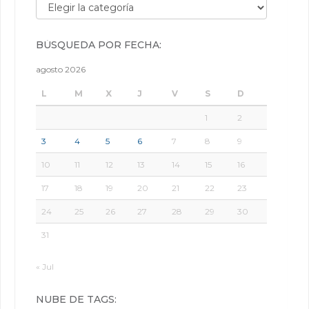
Búsqueda por categorías:
BÚSQUEDA POR FECHA:
agosto 2026
L
M
X
J
V
S
D
1
2
3
4
5
6
7
8
9
10
11
12
13
14
15
16
17
18
19
20
21
22
23
24
25
26
27
28
29
30
31
« Jul
NUBE DE TAGS: