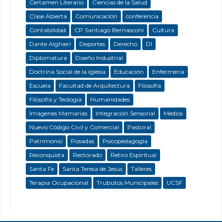
Certamen Literario
Ciencias de la Salud
Clase Abierta
Comunicación
conferencia
Contabilidad
CP Santiago Bernasconi
Cultura
Dante Alghieri
Deportes
Derecho
DI
Diplomatura
Diseño Industrial
Doctrina Social de la Iglesia
Educación
Enfermeria
Escuela
Facultad de Arquitectura
Filosofía
Filosofía y Teología
Humanidades
Imágenes Mamarias
Integración Sensorial
Medios
Nuevo Código Civil y Comercial
Pastoral
Patrimonio
Posadas
Psicopedagogía
Reconquista
Rectorado
Retiro Espiritual
Santa Fe
Santa Teresa de Jesús
Talleres
Terapia Ocupacional
Trubutos Municipales
UCSF