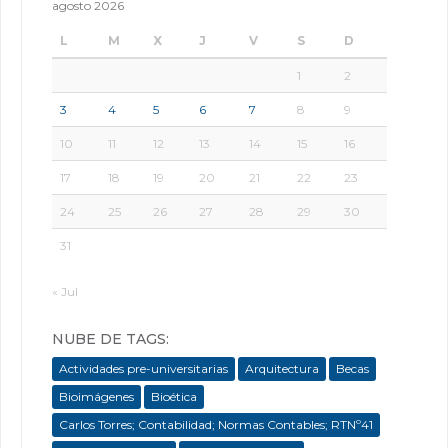
agosto 2026
L
M
X
J
V
S
D
1
2
3
4
5
6
7
8
9
10
11
12
13
14
15
16
17
18
19
20
21
22
23
24
25
26
27
28
29
30
31
« Jul
NUBE DE TAGS:
Actividades pre-universitarias
Arquitectura
Becas
Bioimágenes
Bioética
Carlos Torres; Contabilidad; Normas Contables; RTNº41