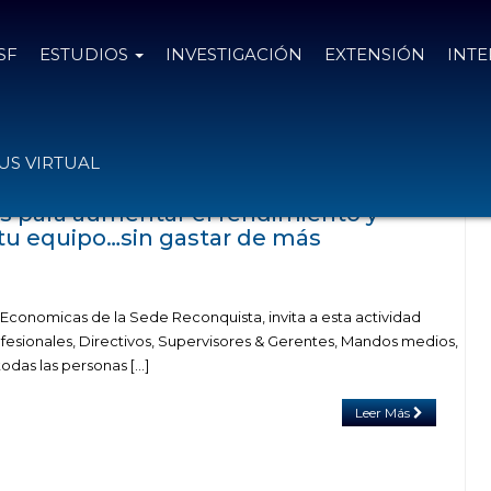
SF
ESTUDIOS
INVESTIGACIÓN
EXTENSIÓN
INT
adas con el tag equipo
S VIRTUAL
es para aumentar el rendimiento y
tu equipo…sin gastar de más
 Economicas de la Sede Reconquista, invita a esta actividad
ofesionales, Directivos, Supervisores & Gerentes, Mandos medios,
das las personas […]
Leer Más