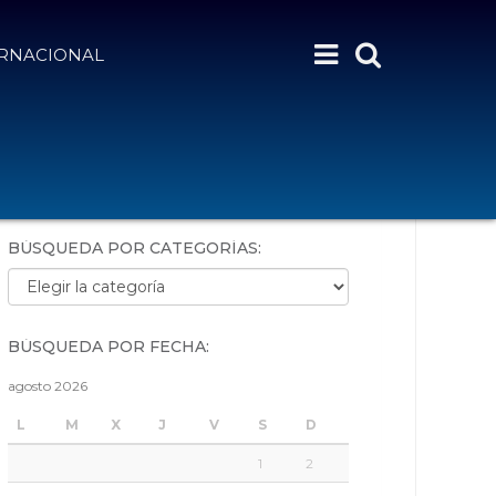
ERNACIONAL
BÚSQUEDA POR PALABRAS:
BÚSQUEDA POR CATEGORÍAS:
Búsqueda por categorías:
BÚSQUEDA POR FECHA:
agosto 2026
L
M
X
J
V
S
D
1
2