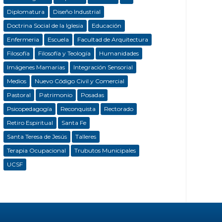
Diplomatura
Diseño Industrial
Doctrina Social de la Iglesia
Educación
Enfermeria
Escuela
Facultad de Arquitectura
Filosofía
Filosofía y Teología
Humanidades
Imágenes Mamarias
Integración Sensorial
Medios
Nuevo Código Civil y Comercial
Pastoral
Patrimonio
Posadas
Psicopedagogía
Reconquista
Rectorado
Retiro Espiritual
Santa Fe
Santa Teresa de Jesús
Talleres
Terapia Ocupacional
Trubutos Municipales
UCSF