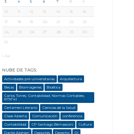
3
4
5
6
7
8
9
10
11
12
13
14
15
16
17
18
19
20
21
22
23
24
25
26
27
28
29
30
31
« Jul
NUBE DE TAGS:
Actividades pre-universitarias
Arquitectura
Becas
Bioimágenes
Bioética
Carlos Torres; Contabilidad; Normas Contables;
RTNº41
Certamen Literario
Ciencias de la Salud
Clase Abierta
Comunicación
conferencia
Contabilidad
CP Santiago Bernasconi
Cultura
Dante Alghieri
Deportes
Derecho
DI