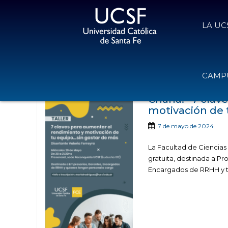
LA UC
Noticias public
CAMPU
Charla: “7 clav
motivación de 
7 de mayo de 2024
La Facultad de Ciencias
gratuita, destinada a Pr
Encargados de RRHH y to