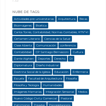
« Jul
NUBE DE TAGS:
Actividades pre-universitarias
Arquitectura
Becas
Bioimágenes
Bioética
Carlos Torres; Contabilidad; Normas Contables; RTNº41
Certamen Literario
Ciencias de la Salud
Clase Abierta
Comunicación
conferencia
Contabilidad
CP Santiago Bernasconi
Cultura
Dante Alghieri
Deportes
Derecho
DI
Diplomatura
Diseño Industrial
Doctrina Social de la Iglesia
Educación
Enfermeria
Escuela
Facultad de Arquitectura
Filosofía
Filosofía y Teología
Humanidades
Imágenes Mamarias
Integración Sensorial
Medios
Nuevo Código Civil y Comercial
Pastoral
Patrimonio
Posadas
Psicopedagogía