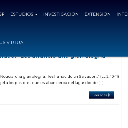
SF
ESTUDIOS
INVESTIGACIÓN
EXTENSIÓN
INT
as con el tag natividad
S VIRTUAL
idad: “Les anuncio una gran alegría”
2
oticia, una gran alegría… les ha nacido un Salvador…” (Lc.2, 10-11)
gel a los pastores que estaban cerca del lugar donde […]
Leer Más