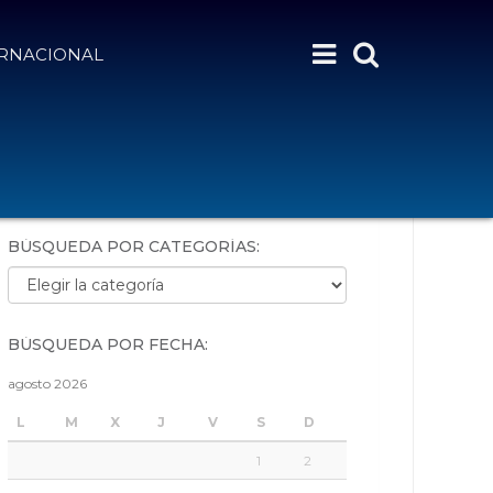
ERNACIONAL
BÚSQUEDA POR PALABRAS:
BÚSQUEDA POR CATEGORÍAS:
Búsqueda por categorías:
BÚSQUEDA POR FECHA:
agosto 2026
L
M
X
J
V
S
D
1
2