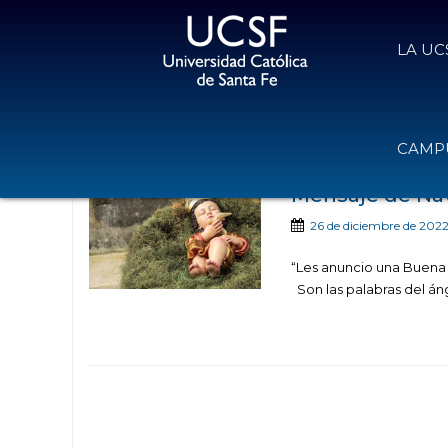
LA UC
Noticias publicad
CAMPU
Mensaje de Nav
26 de diciembre de 202
“Les anuncio una Buena N
Son las palabras del án