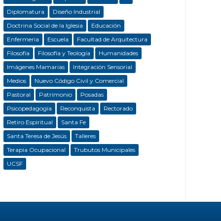
Diplomatura
Diseño Industrial
Doctrina Social de la Iglesia
Educación
Enfermeria
Escuela
Facultad de Arquitectura
Filosofía
Filosofía y Teología
Humanidades
Imágenes Mamarias
Integración Sensorial
Medios
Nuevo Código Civil y Comercial
Pastoral
Patrimonio
Posadas
Psicopedagogía
Reconquista
Rectorado
Retiro Espiritual
Santa Fe
Santa Teresa de Jesús
Talleres
Terapia Ocupacional
Trubutos Municipales
UCSF