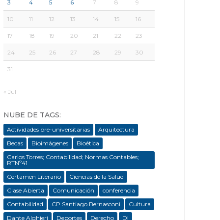
3
4
5
6
7
8
9
10
11
12
13
14
15
16
17
18
19
20
21
22
23
24
25
26
27
28
29
30
31
« Jul
NUBE DE TAGS:
Actividades pre-universitarias
Arquitectura
Becas
Bioimágenes
Bioética
Carlos Torres; Contabilidad; Normas Contables;
RTNº41
Certamen Literario
Ciencias de la Salud
Clase Abierta
Comunicación
conferencia
Contabilidad
CP Santiago Bernasconi
Cultura
Dante Alghieri
Deportes
Derecho
DI