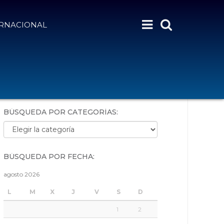
ERNACIONAL
BÚSQUEDA POR PALABRAS:
BÚSQUEDA POR CATEGORÍAS:
Búsqueda por categorías:
BÚSQUEDA POR FECHA:
agosto 2026
L
M
X
J
V
S
D
1
2