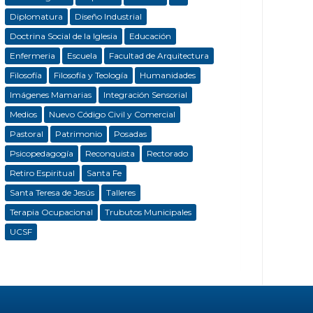
Diplomatura
Diseño Industrial
Doctrina Social de la Iglesia
Educación
Enfermeria
Escuela
Facultad de Arquitectura
Filosofía
Filosofía y Teología
Humanidades
Imágenes Mamarias
Integración Sensorial
Medios
Nuevo Código Civil y Comercial
Pastoral
Patrimonio
Posadas
Psicopedagogía
Reconquista
Rectorado
Retiro Espiritual
Santa Fe
Santa Teresa de Jesús
Talleres
Terapia Ocupacional
Trubutos Municipales
UCSF