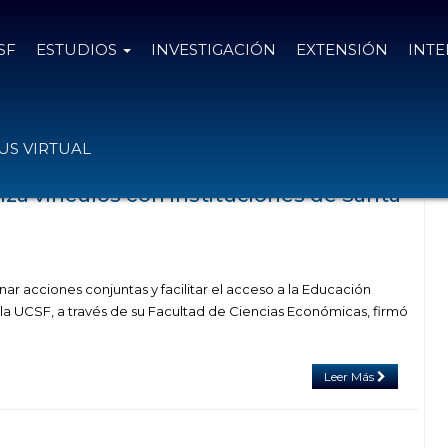
SF
ESTUDIOS
INVESTIGACIÓN
EXTENSIÓN
INT
l tag Municipalidad de Esperanza
S VIRTUAL
iza vínculos con instituciones de Santa
ar acciones conjuntas y facilitar el acceso a la Educación
 la UCSF, a través de su Facultad de Ciencias Económicas, firmó
Leer Más