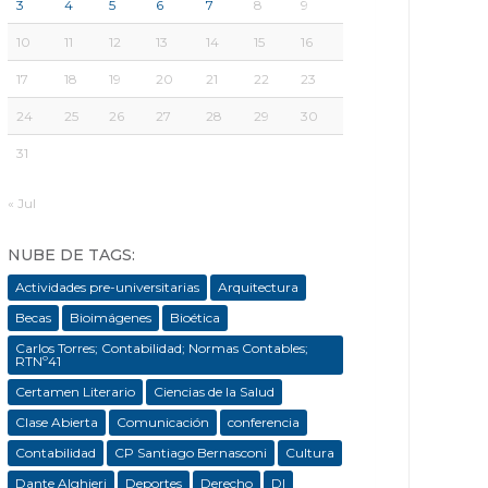
3
4
5
6
7
8
9
10
11
12
13
14
15
16
17
18
19
20
21
22
23
24
25
26
27
28
29
30
31
« Jul
NUBE DE TAGS:
Actividades pre-universitarias
Arquitectura
Becas
Bioimágenes
Bioética
Carlos Torres; Contabilidad; Normas Contables;
RTNº41
Certamen Literario
Ciencias de la Salud
Clase Abierta
Comunicación
conferencia
Contabilidad
CP Santiago Bernasconi
Cultura
Dante Alghieri
Deportes
Derecho
DI