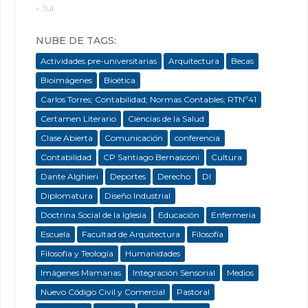
« Jul
NUBE DE TAGS:
Actividades pre-universitarias
Arquitectura
Becas
Bioimágenes
Bioética
Carlos Torres; Contabilidad; Normas Contables; RTNº41
Certamen Literario
Ciencias de la Salud
Clase Abierta
Comunicación
conferencia
Contabilidad
CP Santiago Bernasconi
Cultura
Dante Alghieri
Deportes
Derecho
DI
Diplomatura
Diseño Industrial
Doctrina Social de la Iglesia
Educación
Enfermeria
Escuela
Facultad de Arquitectura
Filosofía
Filosofía y Teología
Humanidades
Imágenes Mamarias
Integración Sensorial
Medios
Nuevo Código Civil y Comercial
Pastoral