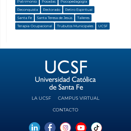
Patrimonio
Posadas
Psicopedagogía
Reconquista
Rectorado
Retiro Espiritual
Santa Fe
Santa Teresa de Jesús
Talleres
Terapia Ocupacional
Trubutos Municipales
UCSF
LA UCSF
CAMPUS VIRTUAL
CONTACTO