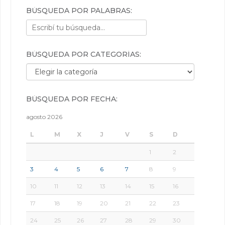
BÚSQUEDA POR PALABRAS:
BÚSQUEDA POR CATEGORÍAS:
Búsqueda por categorías:
BÚSQUEDA POR FECHA:
agosto 2026
L
M
X
J
V
S
D
1
2
3
4
5
6
7
8
9
10
11
12
13
14
15
16
17
18
19
20
21
22
23
24
25
26
27
28
29
30