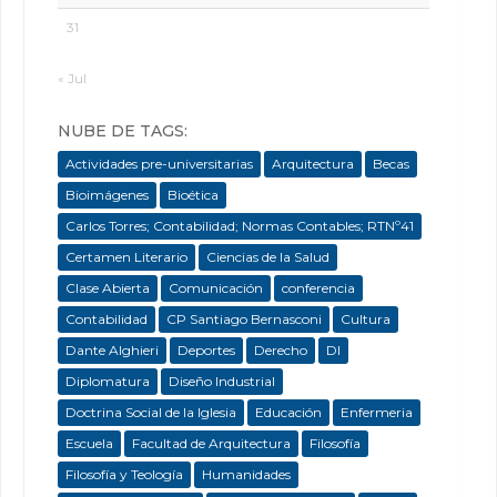
31
« Jul
NUBE DE TAGS:
Actividades pre-universitarias
Arquitectura
Becas
Bioimágenes
Bioética
Carlos Torres; Contabilidad; Normas Contables; RTNº41
Certamen Literario
Ciencias de la Salud
Clase Abierta
Comunicación
conferencia
Contabilidad
CP Santiago Bernasconi
Cultura
Dante Alghieri
Deportes
Derecho
DI
Diplomatura
Diseño Industrial
Doctrina Social de la Iglesia
Educación
Enfermeria
Escuela
Facultad de Arquitectura
Filosofía
Filosofía y Teología
Humanidades