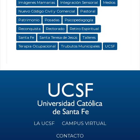
Imágenes Mamarias
Integración Sensorial
Medios
Nuevo Código Civil y Comercial
Pastoral
Patrimonio
Posadas
Psicopedagogía
Reconquista
Rectorado
Retiro Espiritual
Santa Fe
Santa Teresa de Jesús
Talleres
Terapia Ocupacional
Trubutos Municipales
UCSF
LA UCSF
CAMPUS VIRTUAL
CONTACTO