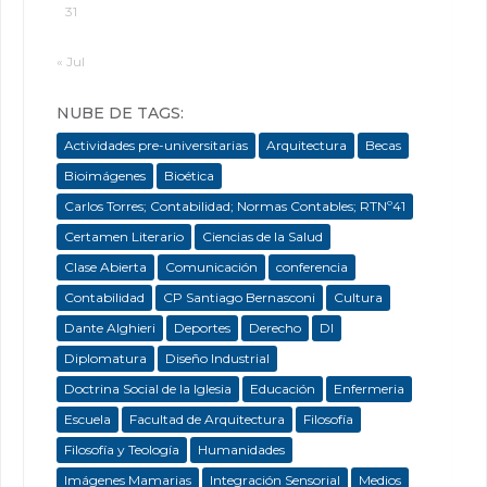
31
« Jul
NUBE DE TAGS:
Actividades pre-universitarias
Arquitectura
Becas
Bioimágenes
Bioética
Carlos Torres; Contabilidad; Normas Contables; RTNº41
Certamen Literario
Ciencias de la Salud
Clase Abierta
Comunicación
conferencia
Contabilidad
CP Santiago Bernasconi
Cultura
Dante Alghieri
Deportes
Derecho
DI
Diplomatura
Diseño Industrial
Doctrina Social de la Iglesia
Educación
Enfermeria
Escuela
Facultad de Arquitectura
Filosofía
Filosofía y Teología
Humanidades
Imágenes Mamarias
Integración Sensorial
Medios