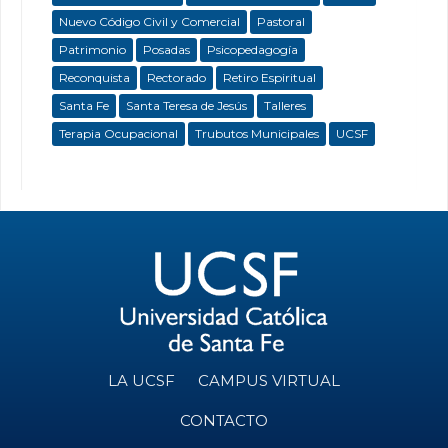
Nuevo Código Civil y Comercial
Pastoral
Patrimonio
Posadas
Psicopedagogía
Reconquista
Rectorado
Retiro Espiritual
Santa Fe
Santa Teresa de Jesús
Talleres
Terapia Ocupacional
Trubutos Municipales
UCSF
LA UCSF
CAMPUS VIRTUAL
CONTACTO