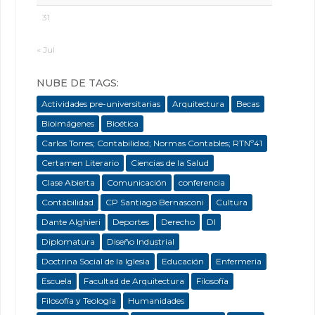
31
« Jul
NUBE DE TAGS:
Actividades pre-universitarias
Arquitectura
Becas
Bioimágenes
Bioética
Carlos Torres; Contabilidad; Normas Contables; RTNº41
Certamen Literario
Ciencias de la Salud
Clase Abierta
Comunicación
conferencia
Contabilidad
CP Santiago Bernasconi
Cultura
Dante Alghieri
Deportes
Derecho
DI
Diplomatura
Diseño Industrial
Doctrina Social de la Iglesia
Educación
Enfermeria
Escuela
Facultad de Arquitectura
Filosofía
Filosofía y Teología
Humanidades