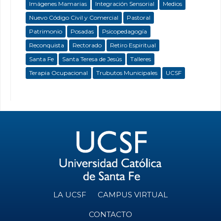
Imágenes Mamarias
Integración Sensorial
Medios
Nuevo Código Civil y Comercial
Pastoral
Patrimonio
Posadas
Psicopedagogía
Reconquista
Rectorado
Retiro Espiritual
Santa Fe
Santa Teresa de Jesús
Talleres
Terapia Ocupacional
Trubutos Municipales
UCSF
LA UCSF
CAMPUS VIRTUAL
CONTACTO