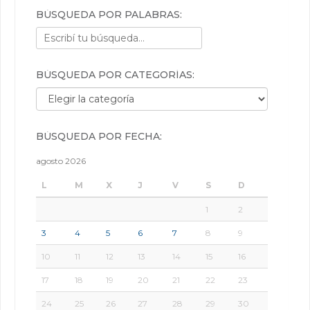
BÚSQUEDA POR PALABRAS:
BÚSQUEDA POR CATEGORÍAS:
Búsqueda por categorías:
BÚSQUEDA POR FECHA:
agosto 2026
L
M
X
J
V
S
D
1
2
3
4
5
6
7
8
9
10
11
12
13
14
15
16
17
18
19
20
21
22
23
24
25
26
27
28
29
30