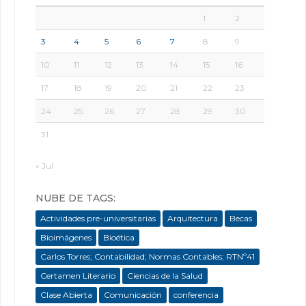
1
2
3
4
5
6
7
8
9
10
11
12
13
14
15
16
17
18
19
20
21
22
23
24
25
26
27
28
29
30
31
« Jul
NUBE DE TAGS:
Actividades pre-universitarias
Arquitectura
Becas
Bioimágenes
Bioética
Carlos Torres; Contabilidad; Normas Contables; RTNº41
Certamen Literario
Ciencias de la Salud
Clase Abierta
Comunicación
conferencia