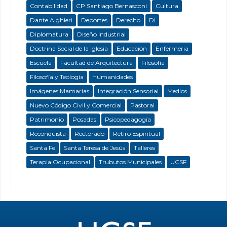
Contabilidad
CP Santiago Bernasconi
Cultura
Dante Alghieri
Deportes
Derecho
DI
Diplomatura
Diseño Industrial
Doctrina Social de la Iglesia
Educación
Enfermeria
Escuela
Facultad de Arquitectura
Filosofía
Filosofía y Teología
Humanidades
Imágenes Mamarias
Integración Sensorial
Medios
Nuevo Código Civil y Comercial
Pastoral
Patrimonio
Posadas
Psicopedagogía
Reconquista
Rectorado
Retiro Espiritual
Santa Fe
Santa Teresa de Jesús
Talleres
Terapia Ocupacional
Trubutos Municipales
UCSF