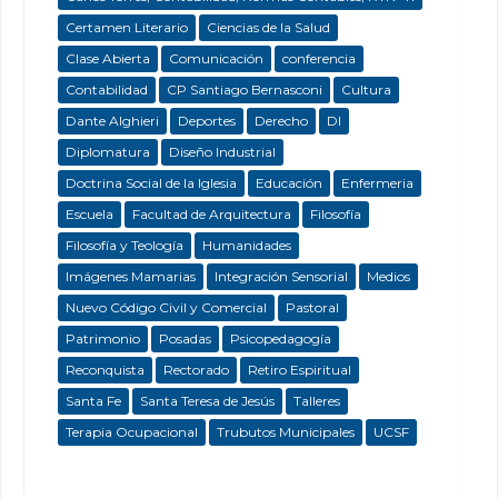
Certamen Literario
Ciencias de la Salud
Clase Abierta
Comunicación
conferencia
Contabilidad
CP Santiago Bernasconi
Cultura
Dante Alghieri
Deportes
Derecho
DI
Diplomatura
Diseño Industrial
Doctrina Social de la Iglesia
Educación
Enfermeria
Escuela
Facultad de Arquitectura
Filosofía
Filosofía y Teología
Humanidades
Imágenes Mamarias
Integración Sensorial
Medios
Nuevo Código Civil y Comercial
Pastoral
Patrimonio
Posadas
Psicopedagogía
Reconquista
Rectorado
Retiro Espiritual
Santa Fe
Santa Teresa de Jesús
Talleres
Terapia Ocupacional
Trubutos Municipales
UCSF