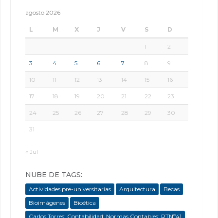
agosto 2026
L
M
X
J
V
S
D
1
2
3
4
5
6
7
8
9
10
11
12
13
14
15
16
17
18
19
20
21
22
23
24
25
26
27
28
29
30
31
« Jul
NUBE DE TAGS:
Actividades pre-universitarias
Arquitectura
Becas
Bioimágenes
Bioética
Carlos Torres; Contabilidad; Normas Contables; RTNº41