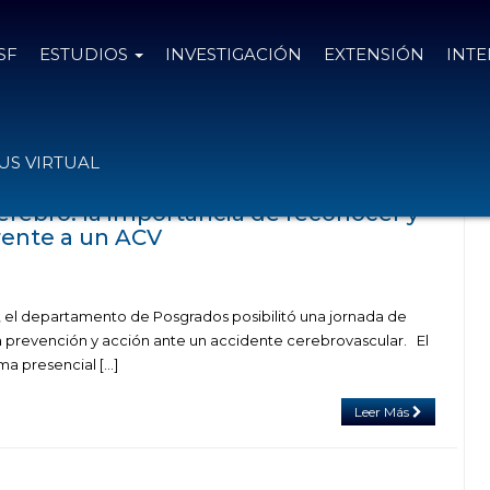
SF
ESTUDIOS
INVESTIGACIÓN
EXTENSIÓN
INT
das con el tag síntomas
S VIRTUAL
erebro: la importancia de reconocer y
frente a un ACV
3
e, el departamento de Posgrados posibilitó una jornada de
a prevención y acción ante un accidente cerebrovascular. El
ma presencial […]
Leer Más