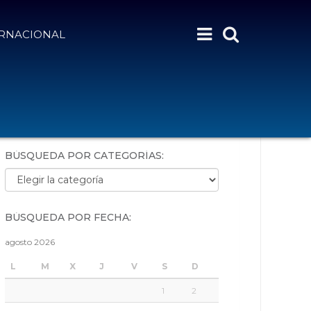
ERNACIONAL
BÚSQUEDA POR PALABRAS:
BÚSQUEDA POR CATEGORÍAS:
Búsqueda por categorías:
BÚSQUEDA POR FECHA:
agosto 2026
L
M
X
J
V
S
D
1
2