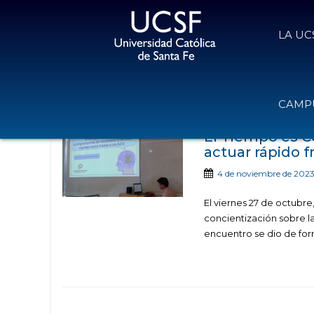
LA UC
Noticias publica
CAMPU
El Tiempo es C
actuar rápido 
4 de noviembre de 202
El viernes 27 de octubr
concientización sobre l
encuentro se dio de for