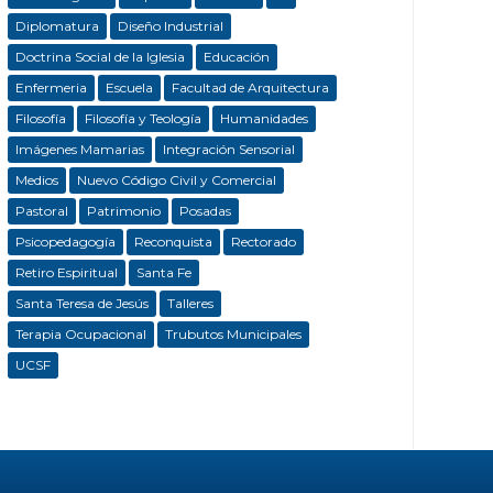
Diplomatura
Diseño Industrial
Doctrina Social de la Iglesia
Educación
Enfermeria
Escuela
Facultad de Arquitectura
Filosofía
Filosofía y Teología
Humanidades
Imágenes Mamarias
Integración Sensorial
Medios
Nuevo Código Civil y Comercial
Pastoral
Patrimonio
Posadas
Psicopedagogía
Reconquista
Rectorado
Retiro Espiritual
Santa Fe
Santa Teresa de Jesús
Talleres
Terapia Ocupacional
Trubutos Municipales
UCSF