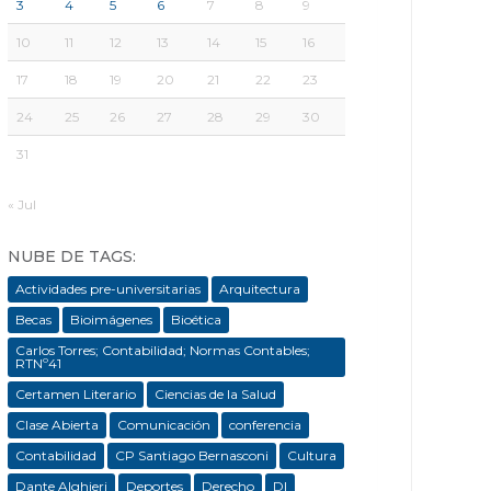
3
4
5
6
7
8
9
10
11
12
13
14
15
16
17
18
19
20
21
22
23
24
25
26
27
28
29
30
31
« Jul
NUBE DE TAGS:
Actividades pre-universitarias
Arquitectura
Becas
Bioimágenes
Bioética
Carlos Torres; Contabilidad; Normas Contables;
RTNº41
Certamen Literario
Ciencias de la Salud
Clase Abierta
Comunicación
conferencia
Contabilidad
CP Santiago Bernasconi
Cultura
Dante Alghieri
Deportes
Derecho
DI