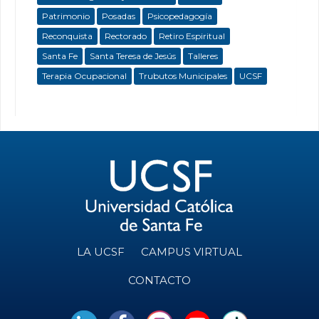
Patrimonio
Posadas
Psicopedagogía
Reconquista
Rectorado
Retiro Espiritual
Santa Fe
Santa Teresa de Jesús
Talleres
Terapia Ocupacional
Trubutos Municipales
UCSF
LA UCSF
CAMPUS VIRTUAL
CONTACTO