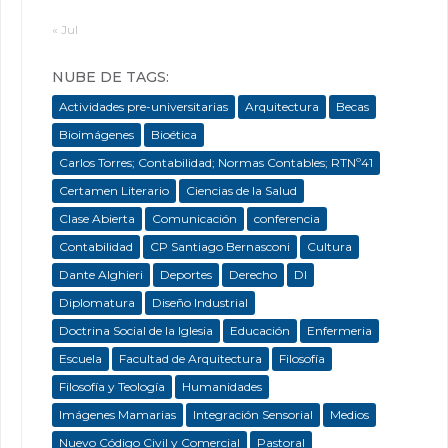
« Jul
NUBE DE TAGS:
Actividades pre-universitarias
Arquitectura
Becas
Bioimágenes
Bioética
Carlos Torres; Contabilidad; Normas Contables; RTNº41
Certamen Literario
Ciencias de la Salud
Clase Abierta
Comunicación
conferencia
Contabilidad
CP Santiago Bernasconi
Cultura
Dante Alghieri
Deportes
Derecho
DI
Diplomatura
Diseño Industrial
Doctrina Social de la Iglesia
Educación
Enfermeria
Escuela
Facultad de Arquitectura
Filosofía
Filosofía y Teología
Humanidades
Imágenes Mamarias
Integración Sensorial
Medios
Nuevo Código Civil y Comercial
Pastoral