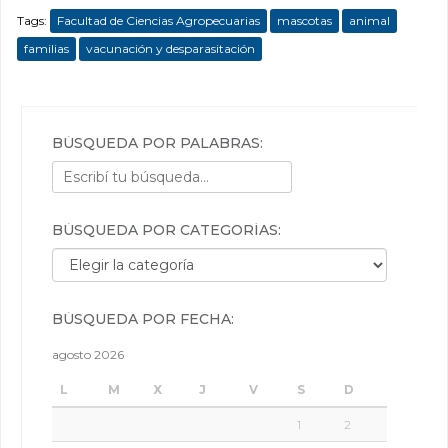
Tags:
Facultad de Ciencias Agropecuarias
mascotas
animal
familias
vacunación y desparasitación
BÚSQUEDA POR PALABRAS:
BÚSQUEDA POR CATEGORÍAS:
Búsqueda por categorías:
BÚSQUEDA POR FECHA:
agosto 2026
L
M
X
J
V
S
D
1
2