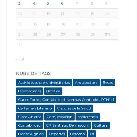
3
4
5
6
7
8
9
10
11
12
13
14
15
16
17
18
19
20
21
22
23
24
25
26
27
28
29
30
31
« Jul
NUBE DE TAGS:
Actividades pre-universitarias
Arquitectura
Becas
Bioimágenes
Bioética
Carlos Torres; Contabilidad; Normas Contables; RTNº41
Certamen Literario
Ciencias de la Salud
Clase Abierta
Comunicación
conferencia
Contabilidad
CP Santiago Bernasconi
Cultura
Dante Alghieri
Deportes
Derecho
DI