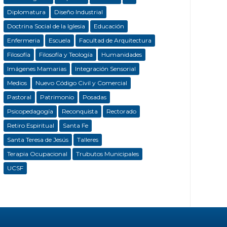
Diplomatura
Diseño Industrial
Doctrina Social de la Iglesia
Educación
Enfermeria
Escuela
Facultad de Arquitectura
Filosofía
Filosofía y Teología
Humanidades
Imágenes Mamarias
Integración Sensorial
Medios
Nuevo Código Civil y Comercial
Pastoral
Patrimonio
Posadas
Psicopedagogía
Reconquista
Rectorado
Retiro Espiritual
Santa Fe
Santa Teresa de Jesús
Talleres
Terapia Ocupacional
Trubutos Municipales
UCSF