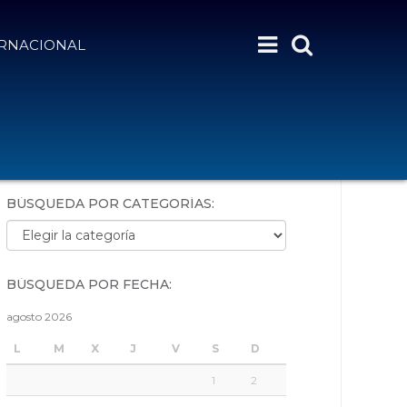
ERNACIONAL
BÚSQUEDA POR PALABRAS:
BÚSQUEDA POR CATEGORÍAS:
Búsqueda por categorías:
BÚSQUEDA POR FECHA:
agosto 2026
L
M
X
J
V
S
D
1
2