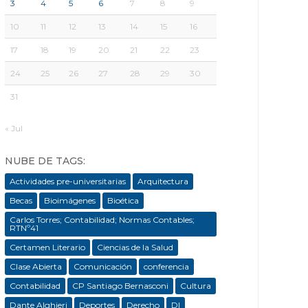
3
4
5
6
7
8
9
10
11
12
13
14
15
16
17
18
19
20
21
22
23
24
25
26
27
28
29
30
31
« Jul
NUBE DE TAGS:
Actividades pre-universitarias
Arquitectura
Becas
Bioimágenes
Bioética
Carlos Torres; Contabilidad; Normas Contables;
RTNº41
Certamen Literario
Ciencias de la Salud
Clase Abierta
Comunicación
conferencia
Contabilidad
CP Santiago Bernasconi
Cultura
Dante Alghieri
Deportes
Derecho
DI