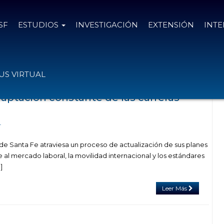
SF
ESTUDIOS
INVESTIGACIÓN
EXTENSIÓN
INT
l tag nuevos planes de carreras
S VIRTUAL
daptación constante de las carreras
4
 de Santa Fe atraviesa un proceso de actualización de sus planes
 al mercado laboral, la movilidad internacional y los estándares
]
Leer Más