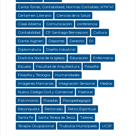
Carlos Torres; Contabilidad; Normas Contables; RTNº41
Certamen Literario
Ciencias de la Salud
Clase Abierta
Comunicación
conferencia
Contabilidad
CP Santiago Bernasconi
Cultura
Dante Alghieri
Deportes
Derecho
DI
Diplomatura
Diseño Industrial
Doctrina Social de la Iglesia
Educación
Enfermeria
Escuela
Facultad de Arquitectura
Filosofía
Filosofía y Teología
Humanidades
Imágenes Mamarias
Integración Sensorial
Medios
Nuevo Código Civil y Comercial
Pastoral
Patrimonio
Posadas
Psicopedagogía
Reconquista
Rectorado
Retiro Espiritual
Santa Fe
Santa Teresa de Jesús
Talleres
Terapia Ocupacional
Trubutos Municipales
UCSF