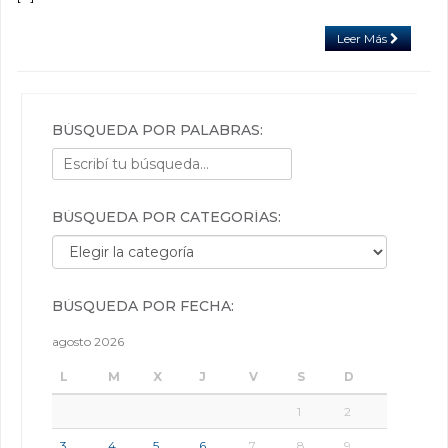
Leer Más
BÚSQUEDA POR PALABRAS:
BÚSQUEDA POR CATEGORÍAS:
Búsqueda por categorías:
BÚSQUEDA POR FECHA:
agosto 2026
L
M
X
J
V
S
D
1
2
3
4
5
6
7
8
9