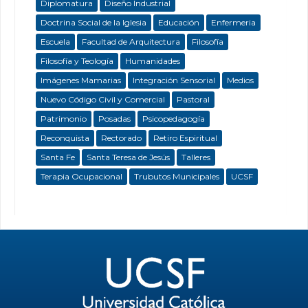
Diplomatura
Diseño Industrial
Doctrina Social de la Iglesia
Educación
Enfermeria
Escuela
Facultad de Arquitectura
Filosofía
Filosofía y Teología
Humanidades
Imágenes Mamarias
Integración Sensorial
Medios
Nuevo Código Civil y Comercial
Pastoral
Patrimonio
Posadas
Psicopedagogía
Reconquista
Rectorado
Retiro Espiritual
Santa Fe
Santa Teresa de Jesús
Talleres
Terapia Ocupacional
Trubutos Municipales
UCSF