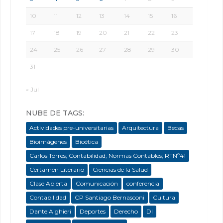
10
11
12
13
14
15
16
17
18
19
20
21
22
23
24
25
26
27
28
29
30
31
« Jul
NUBE DE TAGS:
Actividades pre-universitarias
Arquitectura
Becas
Bioimágenes
Bioética
Carlos Torres; Contabilidad; Normas Contables; RTNº41
Certamen Literario
Ciencias de la Salud
Clase Abierta
Comunicación
conferencia
Contabilidad
CP Santiago Bernasconi
Cultura
Dante Alghieri
Deportes
Derecho
DI