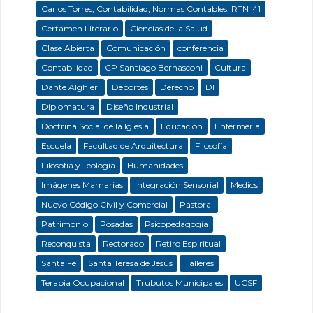
Carlos Torres; Contabilidad; Normas Contables; RTNº41
Certamen Literario
Ciencias de la Salud
Clase Abierta
Comunicación
conferencia
Contabilidad
CP Santiago Bernasconi
Cultura
Dante Alghieri
Deportes
Derecho
DI
Diplomatura
Diseño Industrial
Doctrina Social de la Iglesia
Educación
Enfermeria
Escuela
Facultad de Arquitectura
Filosofía
Filosofía y Teología
Humanidades
Imágenes Mamarias
Integración Sensorial
Medios
Nuevo Código Civil y Comercial
Pastoral
Patrimonio
Posadas
Psicopedagogía
Reconquista
Rectorado
Retiro Espiritual
Santa Fe
Santa Teresa de Jesús
Talleres
Terapia Ocupacional
Trubutos Municipales
UCSF