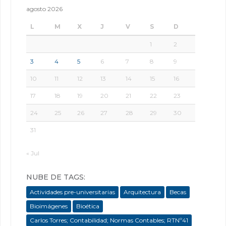
agosto 2026
L
M
X
J
V
S
D
1
2
3
4
5
6
7
8
9
10
11
12
13
14
15
16
17
18
19
20
21
22
23
24
25
26
27
28
29
30
31
« Jul
NUBE DE TAGS:
Actividades pre-universitarias
Arquitectura
Becas
Bioimágenes
Bioética
Carlos Torres; Contabilidad; Normas Contables; RTNº41