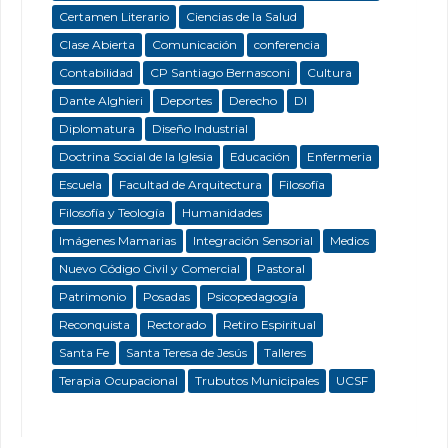
Certamen Literario
Ciencias de la Salud
Clase Abierta
Comunicación
conferencia
Contabilidad
CP Santiago Bernasconi
Cultura
Dante Alghieri
Deportes
Derecho
DI
Diplomatura
Diseño Industrial
Doctrina Social de la Iglesia
Educación
Enfermeria
Escuela
Facultad de Arquitectura
Filosofía
Filosofía y Teología
Humanidades
Imágenes Mamarias
Integración Sensorial
Medios
Nuevo Código Civil y Comercial
Pastoral
Patrimonio
Posadas
Psicopedagogía
Reconquista
Rectorado
Retiro Espiritual
Santa Fe
Santa Teresa de Jesús
Talleres
Terapia Ocupacional
Trubutos Municipales
UCSF