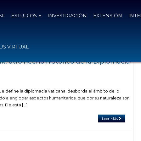
SF
ESTUDIOS
INVESTIGACIÓN
EXTENSIÓN
INT
as el
13 de marzo de 2021
S VIRTUAL
ak: otro hecho histórico de la Diplomacia
que define la diplomacia vaticana, desborda el ámbito de lo
ando a englobar aspectos humanitarios, que por su naturaleza son
s. De esta […]
Leer Más