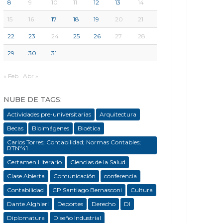
8
9
10
11
12
13
14
15
16
17
18
19
20
21
22
23
24
25
26
27
28
29
30
31
« Feb
Abr »
NUBE DE TAGS:
Actividades pre-universitarias
Arquitectura
Becas
Bioimágenes
Bioética
Carlos Torres; Contabilidad; Normas Contables;
RTNº41
Certamen Literario
Ciencias de la Salud
Clase Abierta
Comunicación
conferencia
Contabilidad
CP Santiago Bernasconi
Cultura
Dante Alghieri
Deportes
Derecho
DI
Diplomatura
Diseño Industrial