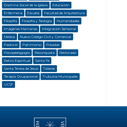
Doctrina Social de la Iglesia
Educación
Enfermeria
Escuela
Facultad de Arquitectura
Filosofía
Filosofía y Teología
Humanidades
Imágenes Mamarias
Integración Sensorial
Medios
Nuevo Código Civil y Comercial
Pastoral
Patrimonio
Posadas
Psicopedagogía
Reconquista
Rectorado
Retiro Espiritual
Santa Fe
Santa Teresa de Jesús
Talleres
Terapia Ocupacional
Trubutos Municipales
UCSF