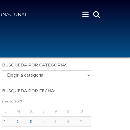
ERNACIONAL
BÚSQUEDA POR PALABRAS:
BÚSQUEDA POR CATEGORÍAS:
Búsqueda por categorías:
BÚSQUEDA POR FECHA:
marzo 2021
L
M
X
J
V
S
D
1
2
3
4
5
6
7