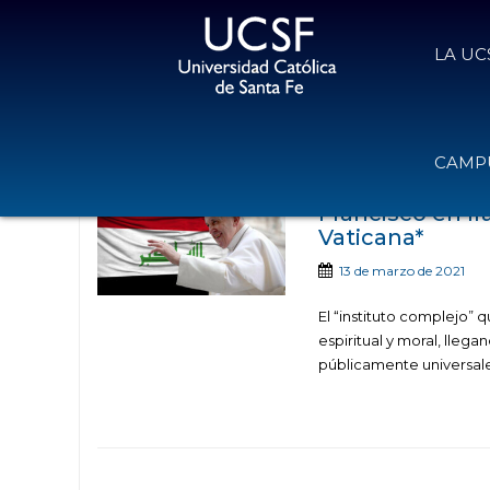
LA UC
Noticias publicad
CAMPU
Francisco en Ir
Vaticana*
13 de marzo de 2021
El “instituto complejo” 
espiritual y moral, lleg
públicamente universale