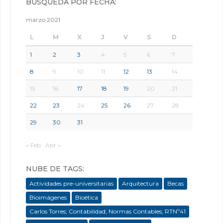
BÚSQUEDA POR FECHA:
marzo 2021
L
M
X
J
V
S
D
1
2
3
4
5
6
7
8
9
10
11
12
13
14
15
16
17
18
19
20
21
22
23
24
25
26
27
28
29
30
31
« Feb
Abr »
NUBE DE TAGS:
Actividades pre-universitarias
Arquitectura
Becas
Bioimágenes
Bioética
Carlos Torres; Contabilidad; Normas Contables; RTNº41