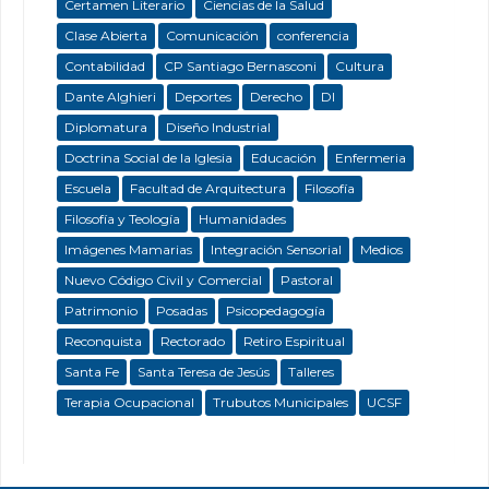
Certamen Literario
Ciencias de la Salud
Clase Abierta
Comunicación
conferencia
Contabilidad
CP Santiago Bernasconi
Cultura
Dante Alghieri
Deportes
Derecho
DI
Diplomatura
Diseño Industrial
Doctrina Social de la Iglesia
Educación
Enfermeria
Escuela
Facultad de Arquitectura
Filosofía
Filosofía y Teología
Humanidades
Imágenes Mamarias
Integración Sensorial
Medios
Nuevo Código Civil y Comercial
Pastoral
Patrimonio
Posadas
Psicopedagogía
Reconquista
Rectorado
Retiro Espiritual
Santa Fe
Santa Teresa de Jesús
Talleres
Terapia Ocupacional
Trubutos Municipales
UCSF