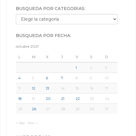
BÚSQUEDA POR CATEGORÍAS:
Búsqueda por categorías:
BÚSQUEDA POR FECHA:
octubre 2021
L
M
X
J
V
S
D
1
2
3
4
5
6
7
8
9
10
11
12
13
14
15
16
17
18
19
20
21
22
23
24
25
26
27
28
29
30
31
« Sep
Nov »