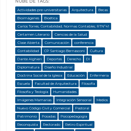
NUBE DE TAGS:
Actividades pre-universitarias
Arquitectura
Becas
Bioimágenes
Bioética
Carlos Torres; Contabilidad; Normas Contables; RTNº41
Certamen Literario
Ciencias de la Salud
Clase Abierta
Comunicación
conferencia
Contabilidad
CP Santiago Bernasconi
Cultura
Dante Alghieri
Deportes
Derecho
DI
Diplomatura
Diseño Industrial
Doctrina Social de la Iglesia
Educación
Enfermeria
Escuela
Facultad de Arquitectura
Filosofía
Filosofía y Teología
Humanidades
Imágenes Mamarias
Integración Sensorial
Medios
Nuevo Código Civil y Comercial
Pastoral
Patrimonio
Posadas
Psicopedagogía
Reconquista
Rectorado
Retiro Espiritual