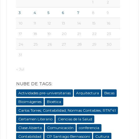
1
2
3
4
5
6
7
8
9
10
11
12
13
14
15
16
17
18
19
20
21
22
23
24
25
26
27
28
29
30
31
« Jul
NUBE DE TAGS:
Actividades pre-universitarias
Arquitectura
Becas
Bioimágenes
Bioética
Carlos Torres; Contabilidad; Normas Contables; RTNº41
Certamen Literario
Ciencias de la Salud
Clase Abierta
Comunicación
conferencia
Contabilidad
CP Santiago Bernasconi
Cultura