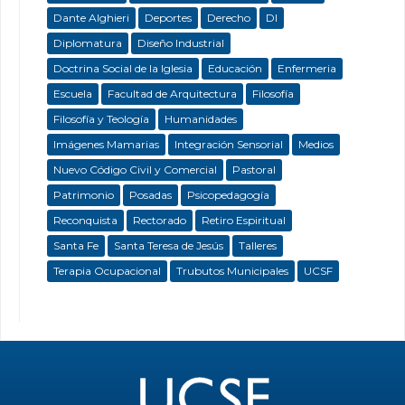
Dante Alghieri
Deportes
Derecho
DI
Diplomatura
Diseño Industrial
Doctrina Social de la Iglesia
Educación
Enfermeria
Escuela
Facultad de Arquitectura
Filosofía
Filosofía y Teología
Humanidades
Imágenes Mamarias
Integración Sensorial
Medios
Nuevo Código Civil y Comercial
Pastoral
Patrimonio
Posadas
Psicopedagogía
Reconquista
Rectorado
Retiro Espiritual
Santa Fe
Santa Teresa de Jesús
Talleres
Terapia Ocupacional
Trubutos Municipales
UCSF