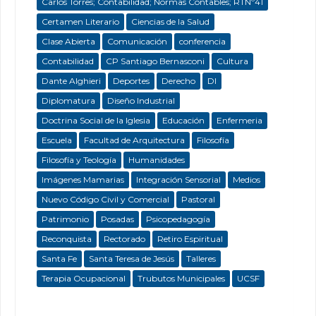
Carlos Torres; Contabilidad; Normas Contables; RTNº41
Certamen Literario
Ciencias de la Salud
Clase Abierta
Comunicación
conferencia
Contabilidad
CP Santiago Bernasconi
Cultura
Dante Alghieri
Deportes
Derecho
DI
Diplomatura
Diseño Industrial
Doctrina Social de la Iglesia
Educación
Enfermeria
Escuela
Facultad de Arquitectura
Filosofía
Filosofía y Teología
Humanidades
Imágenes Mamarias
Integración Sensorial
Medios
Nuevo Código Civil y Comercial
Pastoral
Patrimonio
Posadas
Psicopedagogía
Reconquista
Rectorado
Retiro Espiritual
Santa Fe
Santa Teresa de Jesús
Talleres
Terapia Ocupacional
Trubutos Municipales
UCSF