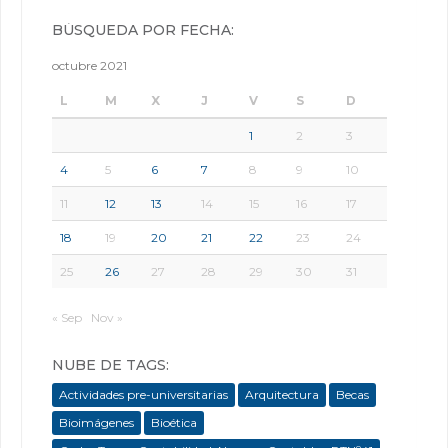
BÚSQUEDA POR FECHA:
octubre 2021
L
M
X
J
V
S
D
1
2
3
4
5
6
7
8
9
10
11
12
13
14
15
16
17
18
19
20
21
22
23
24
25
26
27
28
29
30
31
« Sep
Nov »
NUBE DE TAGS:
Actividades pre-universitarias
Arquitectura
Becas
Bioimágenes
Bioética