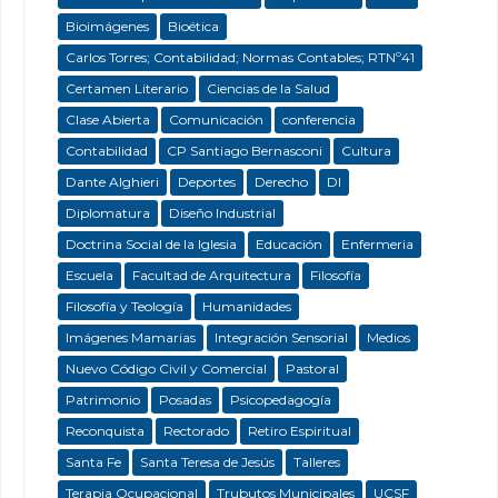
Bioimágenes
Bioética
Carlos Torres; Contabilidad; Normas Contables; RTNº41
Certamen Literario
Ciencias de la Salud
Clase Abierta
Comunicación
conferencia
Contabilidad
CP Santiago Bernasconi
Cultura
Dante Alghieri
Deportes
Derecho
DI
Diplomatura
Diseño Industrial
Doctrina Social de la Iglesia
Educación
Enfermeria
Escuela
Facultad de Arquitectura
Filosofía
Filosofía y Teología
Humanidades
Imágenes Mamarias
Integración Sensorial
Medios
Nuevo Código Civil y Comercial
Pastoral
Patrimonio
Posadas
Psicopedagogía
Reconquista
Rectorado
Retiro Espiritual
Santa Fe
Santa Teresa de Jesús
Talleres
Terapia Ocupacional
Trubutos Municipales
UCSF