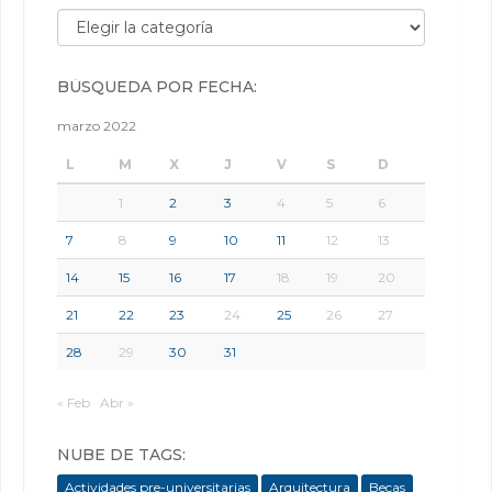
Búsqueda por categorías:
BÚSQUEDA POR FECHA:
marzo 2022
L
M
X
J
V
S
D
1
2
3
4
5
6
7
8
9
10
11
12
13
14
15
16
17
18
19
20
21
22
23
24
25
26
27
28
29
30
31
« Feb
Abr »
NUBE DE TAGS:
Actividades pre-universitarias
Arquitectura
Becas