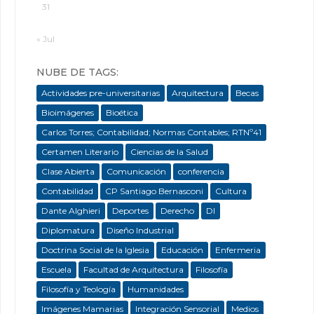
31
« Jul
NUBE DE TAGS:
Actividades pre-universitarias
Arquitectura
Becas
Bioimágenes
Bioética
Carlos Torres; Contabilidad; Normas Contables; RTNº41
Certamen Literario
Ciencias de la Salud
Clase Abierta
Comunicación
conferencia
Contabilidad
CP Santiago Bernasconi
Cultura
Dante Alghieri
Deportes
Derecho
DI
Diplomatura
Diseño Industrial
Doctrina Social de la Iglesia
Educación
Enfermeria
Escuela
Facultad de Arquitectura
Filosofía
Filosofía y Teología
Humanidades
Imágenes Mamarias
Integración Sensorial
Medios