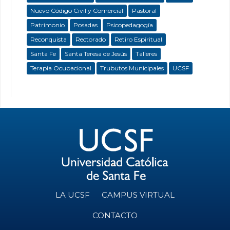
Nuevo Código Civil y Comercial
Pastoral
Patrimonio
Posadas
Psicopedagogía
Reconquista
Rectorado
Retiro Espiritual
Santa Fe
Santa Teresa de Jesús
Talleres
Terapia Ocupacional
Trubutos Municipales
UCSF
LA UCSF
CAMPUS VIRTUAL
CONTACTO