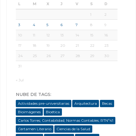
L
M
X
J
V
S
D
1
2
3
4
5
6
7
8
9
10
11
12
13
14
15
16
17
18
19
20
21
22
23
24
25
26
27
28
29
30
31
« Jul
NUBE DE TAGS:
Actividades pre-universitarias
Arquitectura
Becas
Bioimágenes
Bioética
Carlos Torres; Contabilidad; Normas Contables; RTNº41
Certamen Literario
Ciencias de la Salud