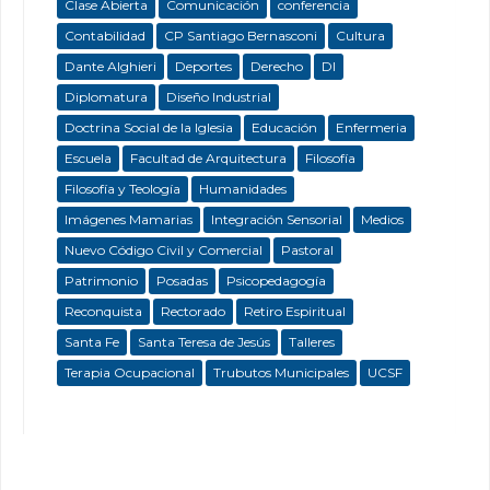
Clase Abierta
Comunicación
conferencia
Contabilidad
CP Santiago Bernasconi
Cultura
Dante Alghieri
Deportes
Derecho
DI
Diplomatura
Diseño Industrial
Doctrina Social de la Iglesia
Educación
Enfermeria
Escuela
Facultad de Arquitectura
Filosofía
Filosofía y Teología
Humanidades
Imágenes Mamarias
Integración Sensorial
Medios
Nuevo Código Civil y Comercial
Pastoral
Patrimonio
Posadas
Psicopedagogía
Reconquista
Rectorado
Retiro Espiritual
Santa Fe
Santa Teresa de Jesús
Talleres
Terapia Ocupacional
Trubutos Municipales
UCSF