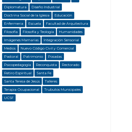
Diplomatura
Diseño Industrial
Doctrina Social de la Iglesia
Educación
Enfermeria
Escuela
Facultad de Arquitectura
Filosofía
Filosofía y Teología
Humanidades
Imágenes Mamarias
Integración Sensorial
Medios
Nuevo Código Civil y Comercial
Pastoral
Patrimonio
Posadas
Psicopedagogía
Reconquista
Rectorado
Retiro Espiritual
Santa Fe
Santa Teresa de Jesús
Talleres
Terapia Ocupacional
Trubutos Municipales
UCSF