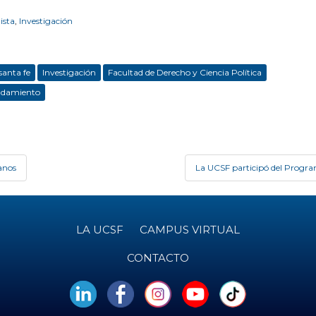
ista
,
Investigación
santa fe
Investigación
Facultad de Derecho y Ciencia Política
udamiento
anos
La UCSF participó del Progra
LA UCSF
CAMPUS VIRTUAL
CONTACTO