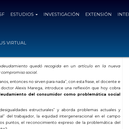
SF
ESTUDIOS
INVESTIGACIÓN
EXTENSIÓN
INT
la ley: el caso del
S VIRTUAL
e
endeudamiento quedó recogida en un artículo en la nueva
y compromiso social.
adanos, entonces no sirven para nada”, con esta frase, el docente e
, doctor Alexis Marega, introduce una reflexión que hoy cobra
deudamiento del consumidor como
problemática social
esigualdades estructurales” y aborda problemas actuales y
al” del trabajador, la equidad intergeneracional en el campo
tros puntos, el reconocimiento expreso de la problemática del
sto?