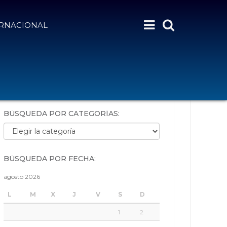
ERNACIONAL
BÚSQUEDA POR PALABRAS:
BÚSQUEDA POR CATEGORÍAS:
Búsqueda por categorías:
BÚSQUEDA POR FECHA:
agosto 2026
L
M
X
J
V
S
D
1
2