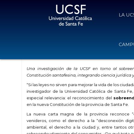
LA UC
Cuando la investigación transforma 
CAMPU
sobreendeudamiento en Santa F
29 de septiembre de 2025
Volver
Una investigación de la UCSF en torno al sobre
Constitución santafesina, integrando ciencia jurídica 
“Si las leyes no sirven para mejorar la vida de los ciud
investigador de la Universidad Católica de Santa Fe
especial relevancia: el reconocimiento del
sobreen
en la nueva Constitución de la provincia de Santa Fe.
La nueva carta magna de la provincia reconoce “d
venideros, como el derecho a la “desconexión digit
ambiental, el derecho a la ciudad y, entre tantos o
sobreendeudamiento del consumidor. ¿De qué trata e