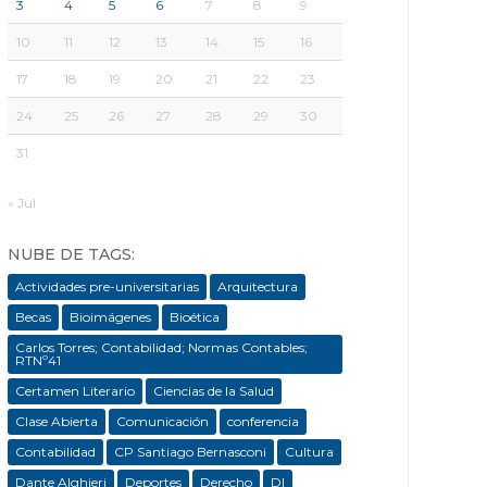
3
4
5
6
7
8
9
10
11
12
13
14
15
16
17
18
19
20
21
22
23
24
25
26
27
28
29
30
31
« Jul
NUBE DE TAGS:
Actividades pre-universitarias
Arquitectura
Becas
Bioimágenes
Bioética
Carlos Torres; Contabilidad; Normas Contables;
RTNº41
Certamen Literario
Ciencias de la Salud
Clase Abierta
Comunicación
conferencia
Contabilidad
CP Santiago Bernasconi
Cultura
Dante Alghieri
Deportes
Derecho
DI