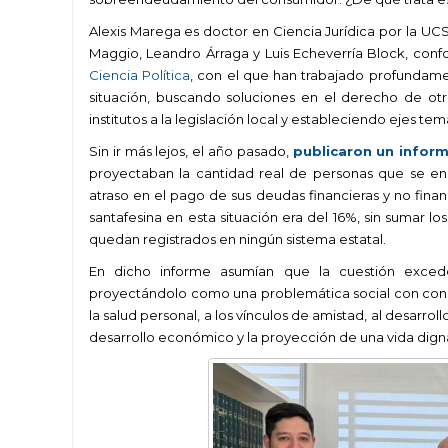
Alexis Marega es doctor en Ciencia Jurídica por la UCS
Maggio, Leandro Árraga y Luis Echeverría Block, con
Ciencia Política
,
con el que han trabajado profundame
situación, buscando soluciones en el derecho de otro
institutos a la legislación local y estableciendo ejes t
Sin ir más lejos, el año pasado,
publicaron un inform
proyectaban la cantidad real de personas
que se en
atraso en el pago de sus deudas financieras y no finan
santafesina en esta situación era del 16%, sin sumar l
quedan registrados en ningún sistema estatal.
En dicho informe asumían que la cuestión exced
proyectándolo como una problemática social con consec
la salud personal, a los vínculos de amistad, al desarro
desarrollo económico y la proyección de una vida dign