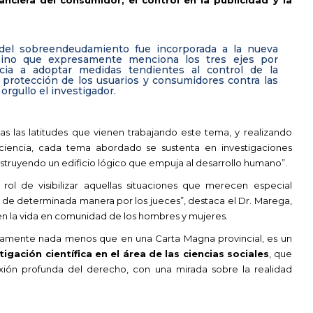
del sobreendeudamiento fue incorporada a la nueva
, sino que expresamente menciona los tres ejes por
cia a adoptar medidas tendientes al control de la
a protección de los usuarios y consumidores contra las
orgullo el investigador.
s las latitudes que vienen trabajando este tema, y realizando
a ciencia, cada tema abordado se sustenta en investigaciones
onstruyendo un edificio lógico que empuja al desarrollo humano”.
 rol de visibilizar aquellas situaciones que merecen es
pecial
as de determinada
manera por los jueces”, destaca el Dr. Marega,
en la vida en comunidad de los hombres y mujeres.
samente nada menos que en una Carta Magna provincial, es un
tigación científica en el área de las ciencias sociales
, que
exión profunda del derecho, con una mirada sobre la realidad