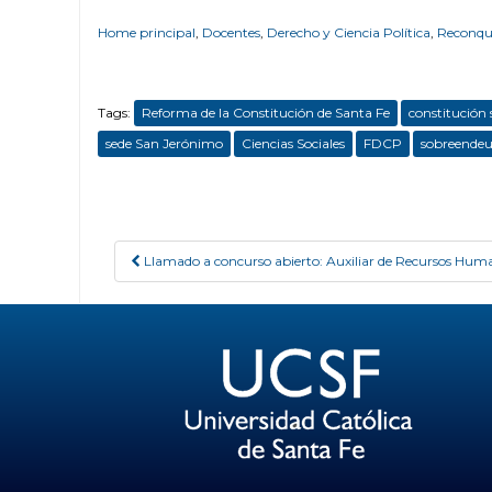
Home principal
,
Docentes
,
Derecho y Ciencia Política
,
Reconqu
Tags:
Reforma de la Constitución de Santa Fe
constitución 
sede San Jerónimo
Ciencias Sociales
FDCP
sobreende
Llamado a concurso abierto: Auxiliar de Recursos Hum
Post navigation