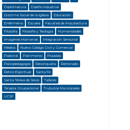
Diplomatura
Diseño Industrial
Doctrina Social de la Iglesia
Educación
Enfermeria
Escuela
Facultad de Arquitectura
Filosofía
Filosofía y Teología
Humanidades
Imágenes Mamarias
Integración Sensorial
Medios
Nuevo Código Civil y Comercial
Pastoral
Patrimonio
Posadas
Psicopedagogía
Reconquista
Rectorado
Retiro Espiritual
Santa Fe
Santa Teresa de Jesús
Talleres
Terapia Ocupacional
Trubutos Municipales
UCSF