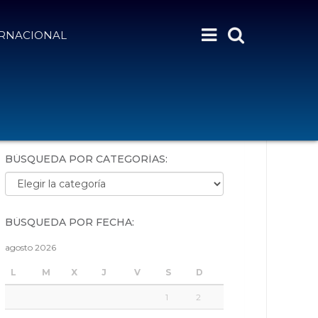
ERNACIONAL
BÚSQUEDA POR PALABRAS:
BÚSQUEDA POR CATEGORÍAS:
Búsqueda por categorías:
BÚSQUEDA POR FECHA:
agosto 2026
L
M
X
J
V
S
D
1
2