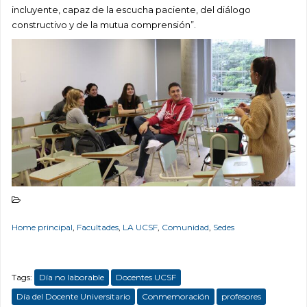
incluyente, capaz de la escucha paciente, del diálogo
constructivo y de la mutua comprensión”.
Home principal
,
Facultades
,
LA UCSF
,
Comunidad
,
Sedes
Tags:
Día no laborable
Docentes UCSF
Día del Docente Universitario
Conmemoración
profesores