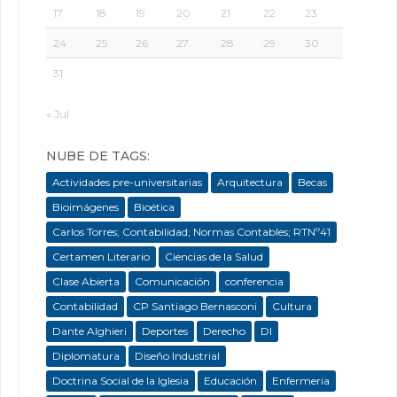
17
18
19
20
21
22
23
24
25
26
27
28
29
30
31
« Jul
NUBE DE TAGS:
Actividades pre-universitarias
Arquitectura
Becas
Bioimágenes
Bioética
Carlos Torres; Contabilidad; Normas Contables; RTNº41
Certamen Literario
Ciencias de la Salud
Clase Abierta
Comunicación
conferencia
Contabilidad
CP Santiago Bernasconi
Cultura
Dante Alghieri
Deportes
Derecho
DI
Diplomatura
Diseño Industrial
Doctrina Social de la Iglesia
Educación
Enfermeria