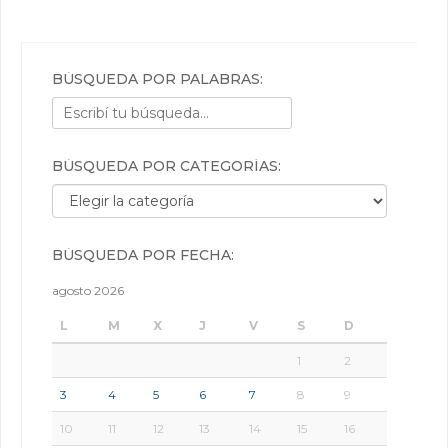
BÚSQUEDA POR PALABRAS:
BÚSQUEDA POR CATEGORÍAS:
Búsqueda por categorías:
BÚSQUEDA POR FECHA:
agosto 2026
L
M
X
J
V
S
D
1
2
3
4
5
6
7
8
9
10
11
12
13
14
15
16