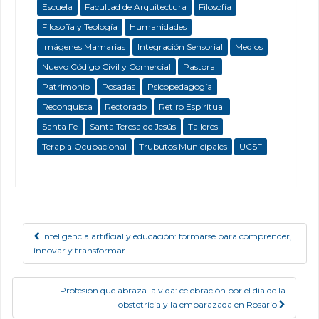
Escuela
Facultad de Arquitectura
Filosofía
Filosofía y Teología
Humanidades
Imágenes Mamarias
Integración Sensorial
Medios
Nuevo Código Civil y Comercial
Pastoral
Patrimonio
Posadas
Psicopedagogía
Reconquista
Rectorado
Retiro Espiritual
Santa Fe
Santa Teresa de Jesús
Talleres
Terapia Ocupacional
Trubutos Municipales
UCSF
Inteligencia artificial y educación: formarse para comprender,
Post navigation
innovar y transformar
Profesión que abraza la vida: celebración por el día de la
obstetricia y la embarazada en Rosario