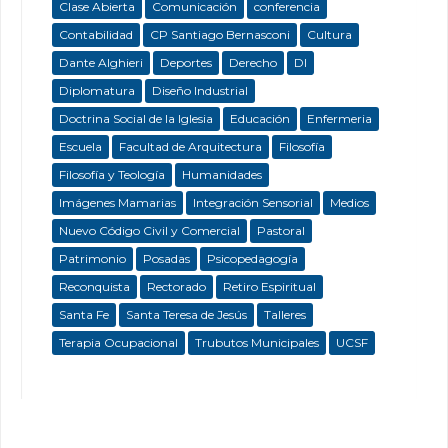
Clase Abierta
Comunicación
conferencia
Contabilidad
CP Santiago Bernasconi
Cultura
Dante Alghieri
Deportes
Derecho
DI
Diplomatura
Diseño Industrial
Doctrina Social de la Iglesia
Educación
Enfermeria
Escuela
Facultad de Arquitectura
Filosofía
Filosofía y Teología
Humanidades
Imágenes Mamarias
Integración Sensorial
Medios
Nuevo Código Civil y Comercial
Pastoral
Patrimonio
Posadas
Psicopedagogía
Reconquista
Rectorado
Retiro Espiritual
Santa Fe
Santa Teresa de Jesús
Talleres
Terapia Ocupacional
Trubutos Municipales
UCSF