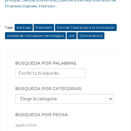
principal
,
Ciencias Económicas
,
Licenciatura en Administración de
Empresas Digitales
,
Extensión
Tags:
startups
Extensión
Foro de Capital para la Innovación
unidad de vinculacion tecnologica
uvt
Convocatoria
BÚSQUEDA POR PALABRAS:
BÚSQUEDA POR CATEGORÍAS:
Búsqueda por categorías:
BÚSQUEDA POR FECHA:
agosto 2026