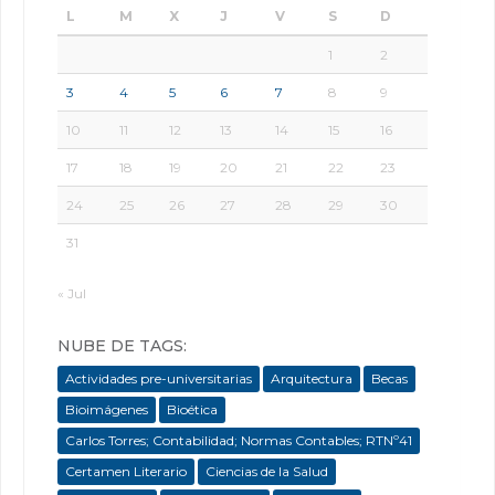
L
M
X
J
V
S
D
1
2
3
4
5
6
7
8
9
10
11
12
13
14
15
16
17
18
19
20
21
22
23
24
25
26
27
28
29
30
31
« Jul
NUBE DE TAGS:
Actividades pre-universitarias
Arquitectura
Becas
Bioimágenes
Bioética
Carlos Torres; Contabilidad; Normas Contables; RTNº41
Certamen Literario
Ciencias de la Salud